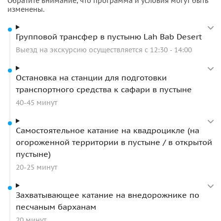
Обратите внимание, что программа и условия могут быть
выбранной категории билетов.
Не ограничивайте себя в
изменены.
скорости — насладитесь адреналином.
Поездка на квадроцикле подойдет как для опытных, так и
Групповой трансфер в пустыню Lah Bab Desert
для новичков. Если вы ни разу не управляли
Выезд на экскурсию осуществляется с 12:30 - 14:00
квадроциклом — не бойтесь, в управлении квадроциклом
нет ничего сложного.
Остановка на станции для подготовки
транспортного средства к сафари в пустыне
Важная информация
40-45 минут
Трансфер из Al Maha Resort, Bab al-Shams, Jebel Ali,
Investment City, Discovery Garden, Дубай Мотор Сити
Самостоятельное катание на квадроцикле (на
осуществляется за дополнительную плату или
огороженной территории в пустыне / в открытой
просим подъезжать к Marina View Hotel.
пустыне)
Для данной экскурсии осуществляется
трансфер
20-25 минут
только для туристов, проживающих в Эмиратах
Шарджа, Дубай, и Аджман
.
Трансфер из других Эмиратов, в том числе Абу-
Захватывающее катание на внедорожнике по
Даби, Фуджейра, Рас эль-Хайма осуществляется за
песчаным барханам
дополнительную плату.
20 минут