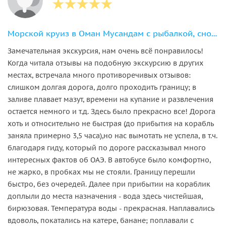
Морской круиз в Оман Мусандам с рыбалкой, снорклингом и обедом
Замечательная экскурсия, нам очень всё понравилось!
Когда читала отзывы на подобную экскурсию в других
местах, встречала много противоречивых отзывов:
слишком долгая дорога, долго проходить границу; в
заливе плавает мазут, времени на купание и развлечения
остается немного и т.д. Здесь было прекрасно все! Дорога
хоть и относительно не быстрая (до прибытия на корабль
заняла примерно 3,5 часа),но нас вымотать не успела, в т.ч.
благодаря гиду, который по дороге рассказывал много
интересных фактов об ОАЭ. В автобусе было комфортно,
не жарко, в пробках мы не стояли. Границу перешли
быстро, без очередей. Далее при прибытии на кораблик
доплыли до места назначения - вода здесь чистейшая,
бирюзовая. Температура воды - прекрасная. Наплавались
вдоволь, покатались на катере, банане; поплавали с