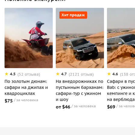
Хит продаж
4.5
4.7
4.6
(52 отзыва)
(2121 отзыв)
(138 от
По золотым дюнам:
На внедорожниках по
Сафари в пу
сафари на джипах и
пустынным барханам:
Bab: с ужино
квадроциклах
сафари-тур с ужином
кемпинге и 
и шоу
на верблюда
$75
за человека
от $46
за человека
$69
за челов