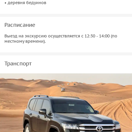
• деревня бедуинов
Оплатить экскурсию гиду на месте можно как в
долларах, так и в дирхамах.
На месте оплата
российской картой невозможна.
Расписание
На сафари нельзя беременным и детям до трёх лет с
отдельным местом
Выезд на экскурсию осуществляется с 12:30 - 14:00 (по
местному времени).
Дети до трех лет должны быть на коленях у
взрослого.
Обратите внимание, что присутствует экстрим-
Транспорт
сафари
Гид на экскурсии не предусмотрен. Водители
местные. Язык водителей — английский.
Во время Рамадана из шоу-программы исключают
танец живота.