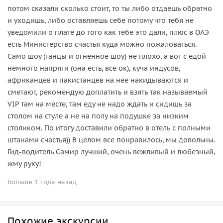
потом сказали сколько стоит, то ты либо отдаешь обратно
и уходишь, либо оставляешь себе потому что тебя не
уведомили о плате до того как тебе это дали, плюс в ОАЭ
есть Министерство счастья куда можно пожаловаться.
Само шоу (танцы и огненное шоу) не плохо, а вот с едой
немного напряги (она есть, все ок), куча индусов,
африканцев и пакистанцев на нее накидываются и
сметают, рекомендую доплатить и взять так называемый
VIP там на месте, там еду не надо ждать и сидишь за
столом на стуле а не на полу на подушке за низким
столиком. По итогу доставили обратно в отель с полными
штанами счастья)) В целом все понравилось, мы довольны.
Гид-водитель Самир лучший, очень вежливый и любезный,
жму руку!
больше 1 года назад
Похожие экскурсии