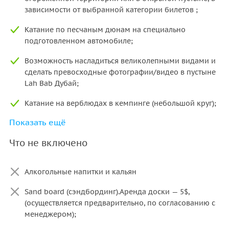
зависимости от выбранной категории билетов ;
Катание по песчаным дюнам на специально
подготовленном автомобиле;
Возможность насладиться великолепными видами и
сделать превосходные фотографии/видео в пустыне
Lah Bab Дубай;
Катание на верблюдах в кемпинге (небольшой круг);
Показать ещё
Роспись тату хной в кемпинге (небольшой рисунок);
Что не включено
Шоу-программа (Belly Dance Show, Fire show, Tanoura
Show);
Алкогольные напитки и кальян
Ужин (шведский стол — закуски (пакора, самуса), ужин
- барбекю, салаты, паста, прохладительные и горячие
Sand board (сэндбординг).Аренда доски — 5$,
напитки);
(осуществляется предварительно, по согласованию с
менеджером);
Трансфер: доставка от/до места проведения
экскурсии, в случае проживания туристов в Шарджа,