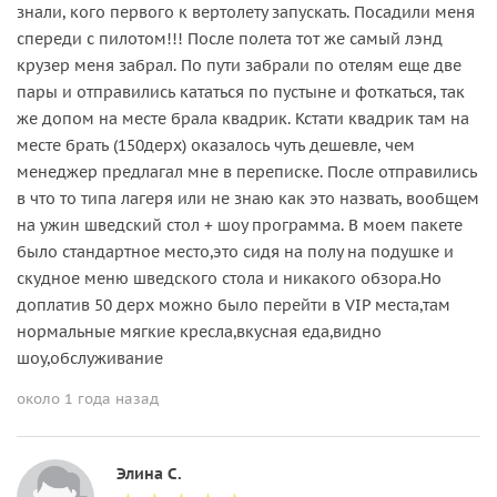
знали, кого первого к вертолету запускать. Посадили меня
спереди с пилотом!!! После полета тот же самый лэнд
крузер меня забрал. По пути забрали по отелям еще две
пары и отправились кататься по пустыне и фоткаться, так
же допом на месте брала квадрик. Кстати квадрик там на
месте брать (150дерх) оказалось чуть дешевле, чем
менеджер предлагал мне в переписке. После отправились
в что то типа лагеря или не знаю как это назвать, вообщем
на ужин шведский стол + шоу программа. В моем пакете
было стандартное место,это сидя на полу на подушке и
скудное меню шведского стола и никакого обзора.Но
доплатив 50 дерх можно было перейти в VIP места,там
нормальные мягкие кресла,вкусная еда,видно
шоу,обслуживание
около 1 года назад
Элина С.