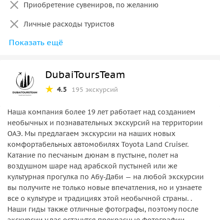
Приобретение сувениров, по желанию
Дубай и Аджман;
Личные расходы туристов
С ноября по апрель взять тёплые вещи, вечером
может быть прохладно.
Показать ещё
Трансфер из Al Maha Resort, Bab al-Shams, Jebel Ali,
Investment City, Production City, Ibn Battuta,
JVC,Discovery Garden, Дубай Мотор Сити за
DubaiToursTeam
дополнительную плату и только по предоплате.
Для определения правильной стоимости за
4.5
195 экскурсий
экскурсию с удаленного района и согласования
вашей локации, пожалуйста, свяжитесь с нашим
Наша компания более 19 лет работает над созданием
специалистом.
необычных и познавательных экскурсий на территории
ОАЭ. Мы предлагаем экскурсии на наших новых
Трансфер из апартаментов и отелей, к которым
комфортабельных автомобилях Toyota Land Cruiser.
подходят гости самостоятельно - бронирование
Катание по песчаным дюнам в пустыне, полет на
экскурсии осуществляется по предоплате 25%
воздушном шаре над арабской пустыней или же
культурная прогулка по Абу-Даби — на любой экскурсии
Во время Священного месяца Рамадан из программы
вы получите не только новые впечатления, но и узнаете
исключен Belly Dance Show .
все о культуре и традициях этой необычной страны. .
Наши гиды также отличные фотографы, поэтому после
экскурсии у вас останутся прекрасные фотографии.