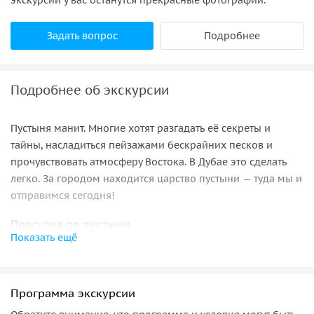
Задать вопрос
Подробнее
Подробнее об экскурсии
Пустыня манит. Многие хотят разгадать её секреты и
тайны, насладиться пейзажами бескрайних песков и
прочувствовать атмосферу Востока. В Дубае это сделать
легко. За городом находится царство пустыни — туда мы и
отправимся сегодня!
Прогулка по пустыни
Показать ещё
В путешествие по пескам мы отправимся верхом на
квадроцикле.
Вы взберетесь на барханы и рассмотрите
все краски пустыни.
Катание происходит на огороженной
Программа экскурсии
территории или в открытой пустыне, в зависимости от