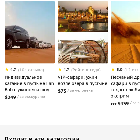
4.7
4.7
5.0
(104 отзыва)
(Рейтинг гида)
(12 отз
Индивидуальное
VIP-сафари: ужин
Песчаный др
катание в пустыне Lah
возле озера в пустыне
сафари в пус
Bab c ужином и шоу
тех, кто люби
$75
за человека
экстрим
$249
за экскурсию
от $439
за 
Входит в эти категории