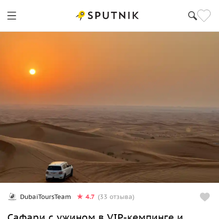
4.7
DubaiToursTeam
(33 отзыва)
Сафари с ужином в VIP-кемпинге и