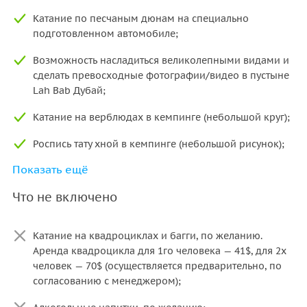
Катание по песчаным дюнам на специально
подготовленном автомобиле;
Возможность насладиться великолепными видами и
сделать превосходные фотографии/видео в пустыне
Lah Bab Дубай;
Катание на верблюдах в кемпинге (небольшой круг);
Роспись тату хной в кемпинге (небольшой рисунок);
Показать ещё
Шоу-программа Belly Dance Show, Fire show, Tanoura
Show
Что не включено
ПРЕМИУМ ужин- live cooking - барбекю, салаты, паста,
фрукты, национальные сладости, прохладительные и
Катание на квадроциклах и багги, по желанию.
горячие напитки;
Аренда квадроцикла для 1го человека — 41$, для 2х
человек — 70$ (осуществляется предварительно, по
Трансфер: доставка от/до места проведения
согласованию с менеджером);
экскурсии, в случае проживания туристов в Шарджа,
Дубай и Аджман;