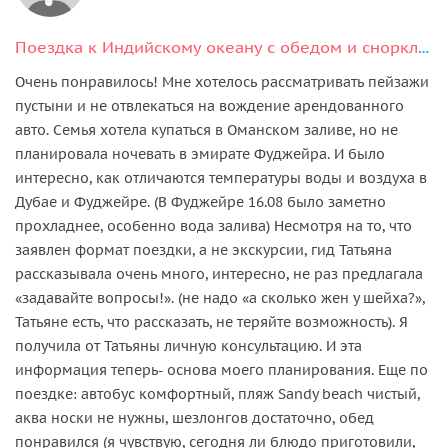
Поездка к Индийскому океану с обедом и снорклинг в Фуджейре
Очень понравилось! Мне хотелось рассматривать пейзажи
пустыни и не отвлекаться на вождение арендованного
авто. Семья хотела купаться в Оманском заливе, но не
планировала ночевать в эмирате Фуджейра. И было
интересно, как отличаются температуры воды и воздуха в
Дубае и Фуджейре. (В Фуджейре 16.08 было заметно
прохладнее, особенно вода залива) Несмотря на то, что
заявлен формат поездки, а не экскурсии, гид Татьяна
рассказывала очень много, интересно, не раз предлагала
«задавайте вопросы!». (не надо «а сколько жен у шейха?»,
Татьяне есть, что рассказать, не теряйте возможность). Я
получила от Татьяны личную консультацию. И эта
информация теперь- основа моего планирования. Еще по
поездке: автобус комфортный, пляж Sandy beach чистый,
аква носки не нужны, шезлонгов достаточно, обед
понравился (я чувствую, сегодня ли блюдо приготовили,