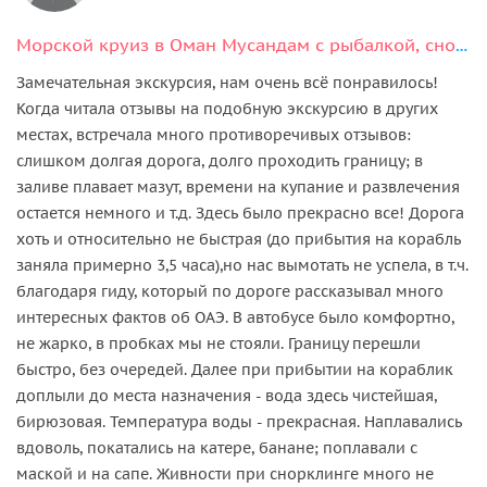
Морской круиз в Оман Мусандам с рыбалкой, снорклингом и обедом
Замечательная экскурсия, нам очень всё понравилось!
Когда читала отзывы на подобную экскурсию в других
местах, встречала много противоречивых отзывов:
слишком долгая дорога, долго проходить границу; в
заливе плавает мазут, времени на купание и развлечения
остается немного и т.д. Здесь было прекрасно все! Дорога
хоть и относительно не быстрая (до прибытия на корабль
заняла примерно 3,5 часа),но нас вымотать не успела, в т.ч.
благодаря гиду, который по дороге рассказывал много
интересных фактов об ОАЭ. В автобусе было комфортно,
не жарко, в пробках мы не стояли. Границу перешли
быстро, без очередей. Далее при прибытии на кораблик
доплыли до места назначения - вода здесь чистейшая,
бирюзовая. Температура воды - прекрасная. Наплавались
вдоволь, покатались на катере, банане; поплавали с
маской и на сапе. Живности при снорклинге много не