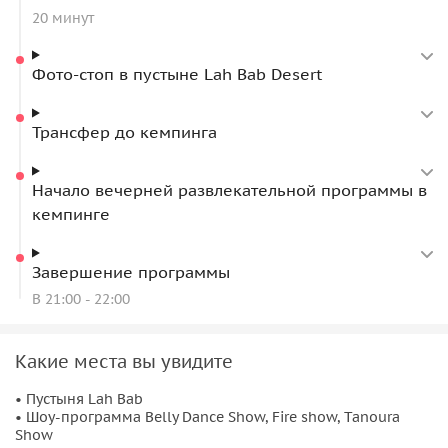
20 минут
кальянов в общественных местах. Этот запрет
является частью комплексной программы мер по
обеспечению безопасности населения в условиях
Фото-стоп в пустыне Lah Bab Desert
пандемии.
В связи с этим кальян предоставляется
только индивидуально в специально отведённом
Трансфер до кемпинга
для этого месте и за отдельную плату.
На сафари нельзя беременным и детям до трёх лет с
Начало вечерней развлекательной программы в
отдельным местом
кемпинге
Дети до трех лет должны быть на коленях у
взрослого
Обратите внимание, что присутствует экстрим-
Завершение программы
сафари
В 21:00 - 22:00
Гид на экскурсии не предусмотрен. Водители
местные. Язык водителей — английский.
Во время Рамадана из шоу-программы исключают
Какие места вы увидите
танец живота.
• Пустыня Lah Bab
• Шоу-программа Belly Dance Show, Fire show, Tanoura
Show