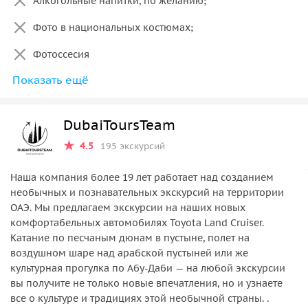
Алкогольные напитки, по желанию;
С ноября по апрель взять тёплые вещи, вечером
Фото в национальных костюмах;
может быть прохладно.
Фотоссесия
Показать ещё
Sand board (сэндбординг).Аренда доски — 5$,
(осуществляется предварительно, по согласованию с
менеджером);
DubaiToursTeam
Трансфер из Al Maha Resort, Bab al-Shams, Jebel Ali,
4.5
195 экскурсий
Investment City, Ibn Battuta ,JVC,Discovery
Garden,Production City, Дубай Мотор Сити возможен
Наша компания более 19 лет работает над созданием
за дополнительную плату и только по предоплате.
необычных и познавательных экскурсий на территории
ОАЭ. Мы предлагаем экскурсии на наших новых
Для определения правильной стоимости за
комфортабельных автомобилях Toyota Land Cruiser.
экскурсию с удаленного района и согласования
Катание по песчаным дюнам в пустыне, полет на
вашей локации, пожалуйста, свяжитесь с нашим
воздушном шаре над арабской пустыней или же
специалистом.
культурная прогулка по Абу-Даби — на любой экскурсии
вы получите не только новые впечатления, но и узнаете
Сборы из апартаментов, из отелей , в которых гости
все о культуре и традициях этой необычной страны. .
не проживают только после предоплаты.