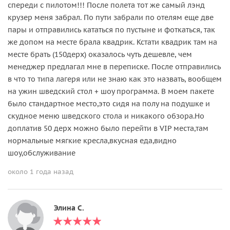
спереди с пилотом!!! После полета тот же самый лэнд
крузер меня забрал. По пути забрали по отелям еще две
пары и отправились кататься по пустыне и фоткаться, так
же допом на месте брала квадрик. Кстати квадрик там на
месте брать (150дерх) оказалось чуть дешевле, чем
менеджер предлагал мне в переписке. После отправились
в что то типа лагеря или не знаю как это назвать, вообщем
на ужин шведский стол + шоу программа. В моем пакете
было стандартное место,это сидя на полу на подушке и
скудное меню шведского стола и никакого обзора.Но
доплатив 50 дерх можно было перейти в VIP места,там
нормальные мягкие кресла,вкусная еда,видно
шоу,обслуживание
около 1 года назад
Элина С.