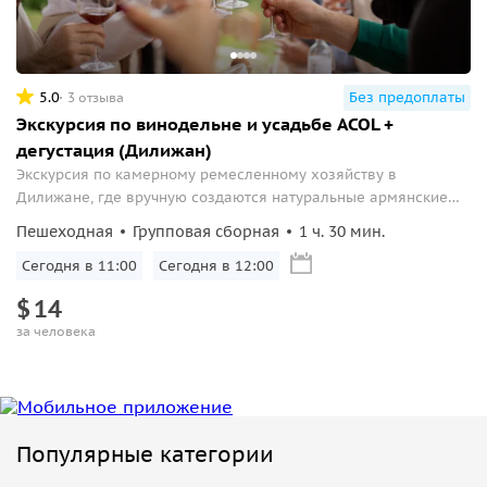
5.0
Без предоплаты
3 отзыва
Экскурсия по винодельне и усадьбе ACOL +
дегустация (Дилижан)
Экскурсия по камерному ремесленному хозяйству в
Дилижане, где вручную создаются натуральные армянские
напитки.
Пешеходная
Групповая сборная
1 ч. 30 мин.
Сегодня в 11:00
Сегодня в 12:00
$
14
за человека
Популярные категории