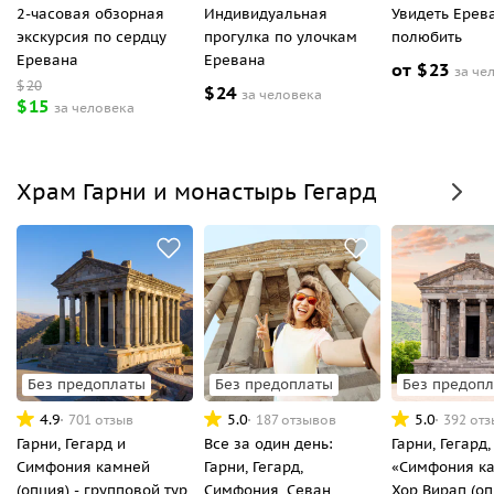
2-часовая обзорная
Индивидуальная
Увидеть Ерев
экскурсия по сердцу
прогулка по улочкам
полюбить
Еревана
Еревана
от
$
23
за че
$
20
$
24
за человека
$
15
за человека
Храм Гарни и монастырь Гегард
Без предоплаты
Без предоплаты
Без предоп
4.9
5.0
5.0
701 отзыв
187 отзывов
392 от
Гарни, Гегард и
Все за один день:
Гарни, Гегард,
Симфония камней
Гарни, Гегард,
«Симфония ка
(опция) - групповой тур
Симфония, Севан,
Хор Вирап (о