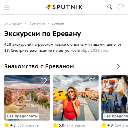
Экскурсии
Армения
Ереван
Экскурсии по Еревану
428 экскурсий на русском языке с опытными гидами, цены от
$8. Смотрите расписание на август-сентябрь 2026 года,
выбирайте маршрут прогулки по Еревану и бронируйте
билеты онлайн на Спутник8.
Знакомство с Ереваном
Без предоплаты
Без предоп
4.8
5.0
4.9
358 отзывов
87 отзывов
164 от