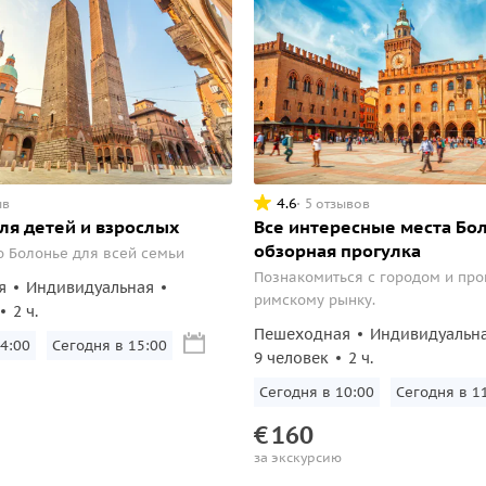
4.6
ыв
5 отзывов
ля детей и взрослых
Все интересные места Бо
обзорная прогулка
о Болонье для всей семьи
Познакомиться с городом и про
я
Индивидуальная
римскому рынку.
2 ч.
Пешеходная
Индивидуальн
4:00
Сегодня в 15:00
9 человек
2 ч.
Сегодня в 10:00
Сегодня в 1
€
160
за экскурсию