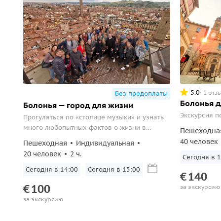
5.0
1 отз
Без предоплаты
Болонья д
Болонья — город для жизни
Экскурсия п
Прогуляться по «столице музыки» и узнать
много любопытных фактов о жизни в
Пешеходна
городе.
40 человек
Пешеходная
Индивидуальная
20 человек
2 ч.
Сегодня в 1
Сегодня в 14:00
Сегодня в 15:00
€
140
€
100
за экскурсию
за экскурсию