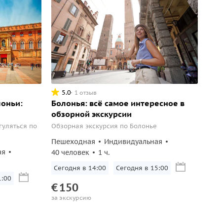
5.0
1 отзыв
лоньи:
Болонья: всё самое интересное в
обзорной экскурсии
гуляться по
Обзорная экскурсия по Болонье
Пешеходная
Индивидуальная
ая
40 человек
1 ч.
Сегодня в 14:00
Сегодня в 15:00
1:00
€
150
за экскурсию