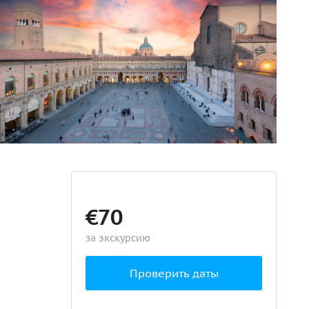
€70
за экскурсию
Проверить даты