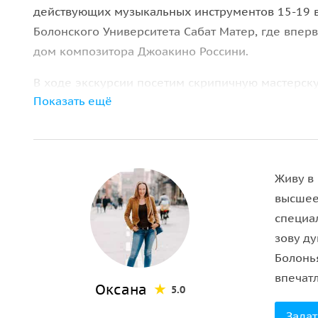
действующих музыкальных инструментов 15-19 в
Болонского Университета Сабат Матер, где впе
дом композитора Джоакино Россини.
В ходе экскурсии посетим скрипичную мастерску
Показать ещё
виолончелей.
А в качестве финального аккорда нашей програ
Живу в
высшее
специа
зову д
Болонь
впечат
Оксана
5.0
Задат