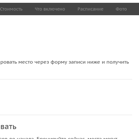
Стоимость
Что включено
Расписание
Фото
овать место через форму записи ниже и получить
вать
ов до начала. Бронируйте сейчас, места могут