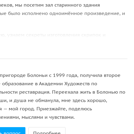
еков, мы посетим зал старинного здания
рвые было исполнено одноимённое произведение, и
ю, узнаем секреты изготовления скрипок и
ммы — Оперный театр Болоньи!
 пригороде Болоньи с 1999 года, получила второе
 образование в Академии Художеств по
льности реставрация. Переехала жить в Болонью по
уши, и душа не обманула, мне здесь хорошо,
я — мой город. Приезжайте, поделюсь
лениями, мыслями и чувствами.
ь вопрос
Подробнее