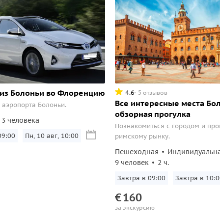
 из Болоньи во Флоренцию
4.6
5 отзывов
Все интересные места Бо
 аэропорта Болоньи.
обзорная прогулка
3 человека
Познакомиться с городом и про
09:00
Пн, 10 авг, 10:00
римскому рынку.
Пешеходная
Индивидуальн
9 человек
2 ч.
Завтра в 09:00
Завтра в 10:0
€
160
за экскурсию