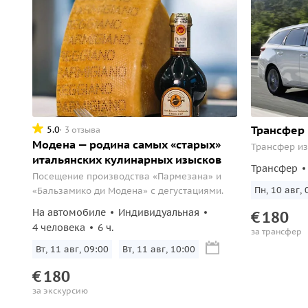
Трансфер
5.0
3 отзыва
Модена — родина самых «старых»
Трансфер из
итальянских кулинарных изысков
Трансфер
Посещение производства «Пармезана» и
Пн, 10 авг, 
«Бальзамико ди Модена» с дегустациями.
На автомобиле
Индивидуальная
€
180
4 человека
6 ч.
за трансфер
Вт, 11 авг, 09:00
Вт, 11 авг, 10:00
€
180
за экскурсию