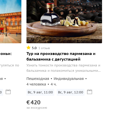
5.0
1 отзыв
лоньи:
Тур на производство пармезана и
бальзамика с дегустацией
гуляться по
Узнать тонкости производства пармезана и
бальзамика и полакомиться уникальными
продуктами региона Эмилия Романья.
ая
Пешеходная
Индивидуальная
4 человека
4 ч.
0
Вс, 9 авг, 11:00
Вс, 9 авг, 12:00
€
420
за экскурсию