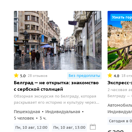
Узнать гор
Без предоплаты
5.0
4.8
28 отзывов
18 от
Белград — не открытка: знакомство
Экспресс-
с сербской столицей
2-часовая а
Белграду — 
Обзорная экскурсия по Белграду, которая
городом, по
раскрывает его историю и культуру через
Автомобил
части.
главные храмы, площади, крепость и
Пешеходная
Индивидуальная
Индивидуа
старые улицы.
5 человек
3 ч.
Завтра в 09
Пн, 10 авг, 12:00
Пн, 10 авг, 13:00