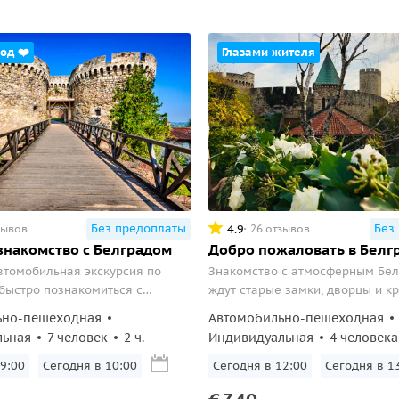
од ❤️
Глазами жителя
Без предоплаты
Без
4.9
зывов
26 отзывов
знакомство с Белградом
Добро пожаловать в Белг
втомобильная экскурсия по
Знакомство с атмосферным Бел
быстро познакомиться с
ждут старые замки, дворцы и кр
бывать в новой и старой его
сербская кухня и югославские 
ьно-пешеходная
Автомобильно-пешеходная
льная
7 человек
2 ч.
Индивидуальная
4 человека
:00
Завтра в 10:00
Завтра в 12:00
Завтра в 13:0