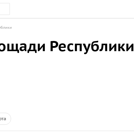
ублики
лощади Республики
рта