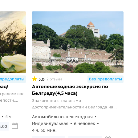
 предоплаты
Без предоплаты
5.0
2 отзыва
рад!
Автопешеходная экскурсия по
Белграду(4,5 часа)
градом: вас
епости,
Знакомство с главными
легенды.
достопримечательностями Белграда на
прогулке с местным жителем
4 ч.
Автомобильно-пешеходная
Индивидуальная
6 человек
0
4 ч. 30 мин.