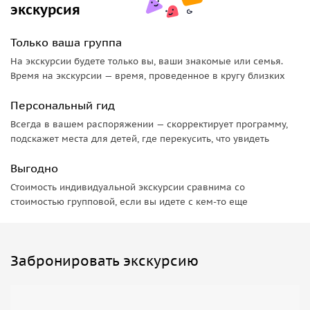
экскурсия
часть на автомобиле
• Есть вариант проведения на английском языке (доплата
Только ваша группа
€55)
На экскурсии будете только вы, ваши знакомые или семья.
Все детали — в личной переписке, с радостью всё уточню
Время на экскурсии — время, проведенное в кругу близких
и подстрою под вас.
Персональный гид
Всегда в вашем распоряжении — скорректирует программу,
подскажет места для детей, где перекусить, что увидеть
Выгодно
Стоимость индивидуальной экскурсии сравнима со
стоимостью групповой, если вы идете с кем-то еще
Забронировать экскурсию