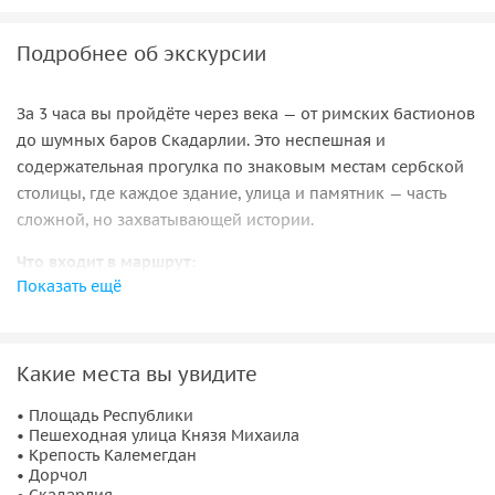
Подробнее об экскурсии
За 3 часа вы пройдёте через века — от римских бастионов
до шумных баров Скадарлии. Это неспешная и
содержательная прогулка по знаковым местам сербской
столицы, где каждое здание, улица и памятник — часть
сложной, но захватывающей истории.
Что входит в маршрут:
Показать ещё
• Площадь Республики — центральная точка города и
популярное место встреч
• Пешеходная улица Князя Михаила — живая летопись
градостроительства
Какие места вы увидите
• Крепость Калемегдан — символ военного прошлого
• Площадь Республики
Белграда со времён Римской империи
• Пешеходная улица Князя Михаила
• Дорчол — старейший и самый престижный район города
• Крепость Калемегдан
• Скадарлия — атмосферная улочка с легендарными
• Дорчол
• Скадарлия