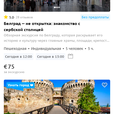
Без предоплаты
5.0
28 отзывов
Белград — не открытка: знакомство с
сербской столицей
Обзорная экскурсия по Белграду, которая раскрывает его
историю и культуру через главные храмы, площади, крепость
и старые улицы.
Пешеходная
Индивидуальная
5 человек
3 ч.
Сегодня в 12:00
Сегодня в 13:00
€
75
за экскурсию
Узнать город ❤️