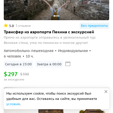
Без предоплаты
5.0
5 отзывов
Трансфер из аэропорта Пекина с экскурсией
Прямо из аэропорта отправьтесь в увлекательный тур:
Великая стена, утка по-пекински и многое другое!
Автомобильно-пешеходная
Индивидуальная
6 человек
10 ч.
Сегодня в 23:00
Завтра в 00:00
$
297
$
330
за экскурсию
Необычная
Мы используем cookie, чтобы поиск экскурсий был
удобным для вас. Оставаясь на сайте, вы принимаете
условия
.