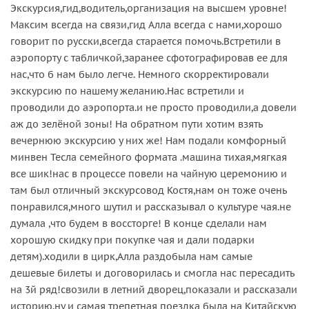
Экскурсия,гид,водитель,организация на высшем уровне!
Максим всегда на связи,гид Алла всегда с нами,хорошо
говорит по русски,всегда старается помочь.Встретили в
аэропорту с табличкой,заранее сфотографировав ее для
нас,что б нам было легче. Немного скорректировали
экскурсию по нашему желанию.Нас встретили и
проводили до аэропорта.и не просто проводили,а довели
аж до зелёной зоны! На обратном пути хотим взять
вечернюю экскурсию у них же! Нам подали комфорный
минвен Тесла семейного формата .машина тихая,мягкая
все шик!нас в процессе повели на чайную церемонию и
там был отличный экскурсовод Костя,нам он тоже очень
понравился,много шутил и рассказывал о культуре чая.не
думала ,что будем в воссторге! В конце сделали нам
хорошую скидку при покупке чая и дали подарки
детям).ходили в цирк,Алла раздобыла нам самые
дешевые билеты и договорилась и смогла нас пересадить
на 3й ряд!свозили в летний дворец,показали и рассказали
историю.ну и самая трепетная поездка была на Китайскую