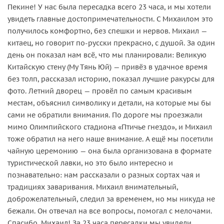
Пекине! У нас была пересадка всего 23 часа, и мы хотели
увидеть главные достопримечательности. С Михаилом это
получилось комфортно, без спешки и нервов. Михаил —
китаец, но говорит по-русски прекрасно, с душой. За один
день он показал нам всё, что мы планировали: Великую
Китайскую стену (Му Тянь Юй) — привёз в удачное время
без толп, рассказал историю, показал лучшие ракурсы для
фото. Летний дворец — провёл по самым красивым
местам, объяснил символику и детали, на которые мы бы
сами не обратили внимания. По дороге мы проезжали
мимо Олимпийского стадиона «Птичье гнездо», и Михаил
тоже обратил на него наше внимание. А ещё мы посетили
чайную церемонию — она была организована в формате
туристической лавки, но это было интересно и
познавательно: нам рассказали о разных сортах чая и
традициях заваривания. Михаил внимательный,
доброжелательный, следил за временем, но мы никуда не
бежали. Он отвечал на все вопросы, помогал с мелочами.
Спасибо, Михаил! За 23 часа пересадки мы увидели