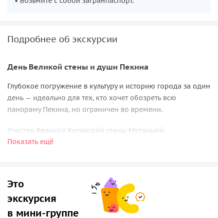
• Возьмите с собой загранпаспорт.
Подробнее об экскурсии
День Великой стены и души Пекина
Глубокое погружение в культуру и историю города за один
день — идеально для тех, кто хочет обозреть всю
панораму Пекина, но ограничен во времени.
Участок Великой Китайской стены Мутяньюй
Показать ещё
Мутяньюй — один из наиболее хорошо сохранившихся
участков эпохи Мин. Его длина составляет 5400 метров.
Уникальная архитектура
включает двойные бойницы,
Это
сторожевую башню Чжэнгуаньтай и высокую плотность
экскурсия
башен — примерно одна на каждые сто метров.
Сезоны
здесь кардинально меняют пейзаж
: весной цветут горные
в мини-группе