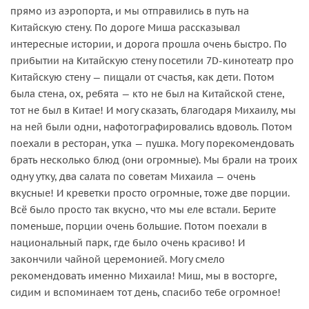
прямо из аэропорта, и мы отправились в путь на
Китайскую стену. По дороге Миша рассказывал
интересные истории, и дорога прошла очень быстро. По
прибытии на Китайскую стену посетили 7D-кинотеатр про
Китайскую стену — пищали от счастья, как дети. Потом
была стена, ох, ребята — кто не был на Китайской стене,
тот не был в Китае! И могу сказать, благодаря Михаилу, мы
на ней были одни, нафотографировались вдоволь. Потом
поехали в ресторан, утка — пушка. Могу порекомендовать
брать несколько блюд (они огромные). Мы брали на троих
одну утку, два салата по советам Михаила — очень
вкусные! И креветки просто огромные, тоже две порции.
Всё было просто так вкусно, что мы еле встали. Берите
поменьше, порции очень большие. Потом поехали в
национальный парк, где было очень красиво! И
закончили чайной церемонией. Могу смело
рекомендовать именно Михаила! Миш, мы в восторге,
сидим и вспоминаем тот день, спасибо тебе огромное!