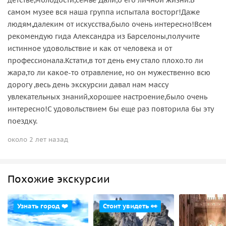
самом музее вся наша группа испытала восторг!Даже
людям,далеким от искусства,было очень интересно!Всем
рекомендую гида Александра из Барселоны,получите
истинное удовольствие и как от человека и от
профессионала.Кстати,в тот день ему стало плохо.то ли
жара,то ли какое-то отравление, но он мужественно всю
дорогу ,весь день экскурсии давал нам массу
увлекательных знаний,хорошее настроение,было очень
интересно!С удовольствием бы еще раз повторила бы эту
поездку.
около 2 лет назад
Похожие экскурсии
Узнать город ❤️
Стоит увидеть 👀