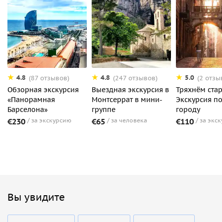
4.8
4.8
5.0
(87 отзывов)
(247 отзывов)
(2 отзы
Обзорная экскурсия
Выездная экскурсия в
Тряхнём ста
«Панорамная
Монтсеррат в мини-
Экскурсия по
Барселона»
группе
городу
€230
за экскурсию
€65
за человека
€110
за экс
Вы увидите