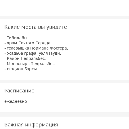
Педральбес
, который полон роскошных вилл потомков
знатных горожан.
Во время экскурсии вы увидите стадион, где тренируется
легендарная футбольная команда «Барса». В зависимости
Какие места вы увидите
от времени входа в парк мы можем успеть посетить его.
- Тибидабо
Посещение стадиона ФК «Барса» оплачивается отдельно.
- храм Святого Сердца,
- телевышка Нормана Фостера,
Дополнительные активности в стоимость билета не
- Усадьба графа Гуэля Гауди,
входят.
- Район Педральбес,
- Монастырь Педральбес
- стадион Барсы
Расписание
ежедневно
Важная информация