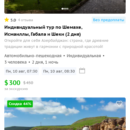
Без предоплаты
5.0
4 отзыва
Индивидуальный тур по Шемахе,
Исмаиллы, Габала и Шеки (2 дня)
Откройте для себя Азербайджан: страна, где древние
традиции живут в гармонии с природной красотой!
Автомобильно-пешеходная
Индивидуальная
3 человека
2 дня, 1 ночь
Пн, 10 авг, 07:30
Пн, 10 авг, 08:30
$
300
$
450
за экскурсию
Скидка 44%