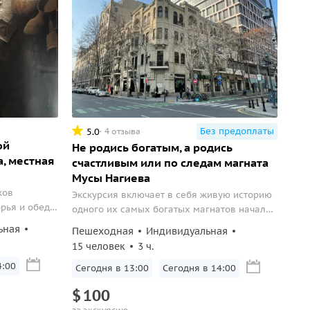
Без предоплаты
5.0
4 отзыва
ой
Не родись богатым, а родись
а, местная
счастливым или по следам магната
Мусы Нагиева
ков
Экскурсия включает в себя живую историю
рья и обед
одного их самых богатых магнатов начала
XX века — Али Мусы Нагиева и осмотр
ьная
Пешеходная
Индивидуальная
архитектуры различных стилей: готики,
15 человек
3 ч.
барокко и классицизма.
4:00
Сегодня в 13:00
Сегодня в 14:00
$
100
за экскурсию