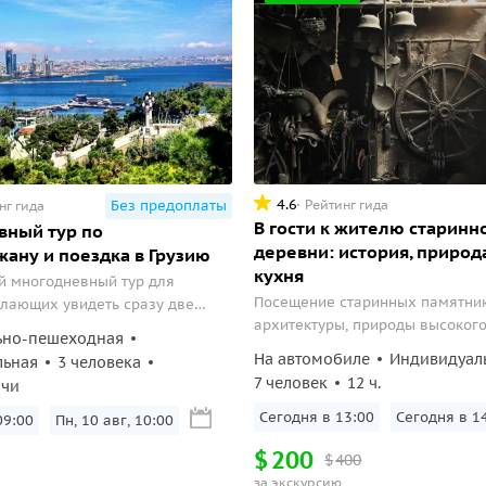
4.6
Рейтинг гида
Без предоплаты
нг гида
В гости к жителю старинн
вный тур по
деревни: история, природ
ану и поездка в Грузию
кухня
 для
Посещение старинных памятни
елающих увидеть сразу две
архитектуры, природы высокого
ербайджан и Грузию, в течении
ьно-пешеходная
в доме местного жителя.
ки по Кавказу. Вы получите
На автомобиле
Индивидуал
льная
3 человека
 познакомиться с историей,
7 человек
12 ч.
очи
природой, кухней этих двух
Сегодня в 13:00
Сегодня в 1
09:00
Пн, 10 авг, 10:00
$
200
$
400
за экскурсию