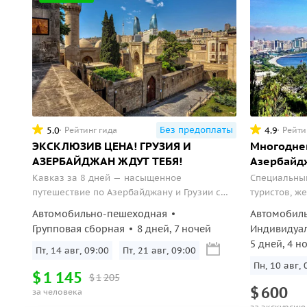
Без предоплаты
5.0
4.9
Рейтинг гида
Рейти
ЭКСКЛЮЗИВ ЦЕНА! ГРУЗИЯ И
Многодне
АЗЕРБАЙДЖАН ЖДУТ ТЕБЯ!
Азербайдж
Кавказ за 8 дней — насыщенное
Специальный многодневный тур
путешествие по Азербайджану и Грузии с
туристов, ж
главными достопримечательностями
страны — Аз
Автомобильно-пешеходная
Автомобил
региона. Вы увидите Баку, Шеки и Киш,
одной поезд
Групповая сборная
8 дней, 7 ночей
Индивидуа
познакомитесь с атмосферным Тбилиси и
возможность
5 дней, 4 н
древней Мцхетой, посетите винную
культурой, 
Пт, 14 авг, 09:00
Пт, 21 авг, 09:00
Кахетию и Сигнахи, а также Боржоми и
стран.
Пн, 10 авг, 
$
1
145
$
1
205
Уплисцихе. Завершится маршрут в Тбилиси.
$
600
за человека
за экскурсию