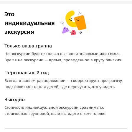
• По пути в
село Лагич
мы сделаем остановку и пройдёмся
Это
по подвесному мосту над бурной горной рекой. Сам Лагич
индивидуальная
располагается в 180 километрах на северо-западе от Баку
на высоте 1300 метров над уровнем моря. Это старинный
экскурсия
центр кустарного производства медной посуды и чеканки.
Построенный по принципу квартальной застройки, он
Только ваша группа
представляет собой оригинальный памятник
На экскурсии будете только вы, ваши знакомые или семья.
средневекового градостроительного и архитектурного
Время на экскурсии — время, проведенное в кругу близких
искусства с мощёными улицами и площадями, развитой
Персональный гид
системой канализации и водоснабжения.
Всегда в вашем распоряжении — скорректирует программу,
• По прибытии в Лагич мы пообедаем в одном из
подскажет места для детей, где перекусить, что увидеть
ресторанов, либо в гостях у местного жителя — на ваш
выбор. Затем мы прогуляемся по Лагичу, посетим
Выгодно
плавильные печи и мастерские
, сохранившиеся до наших
Стоимость индивидуальной экскурсии сравнима со
дней, подземную баню и старинную мечеть. В
стоимостью групповой, если вы идете с кем-то еще
многочисленных магазинах и мастерских вам будет
предложен огромный ассортимент местной продукции на