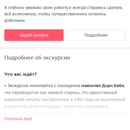
Я глубоко уважаю свою работу и всегда стараюсь сделать
всё возможное, чтобы путешественники остались
довольны.
Задать вопрос
Подробнее
Подробнее об экскурсии
Что вас ждёт?
• Экскурсия начинается с посещения
мавзолея Дири Баба
,
что переводится как «живой старец». Это двухэтажный
мавзолей-мечеть, построенный в 1402 году на высеченной
в отвесной скале площадке. Затем мы побываем в
старейшей мечети Азербайджана — Джума-мечети (VIII-IX
Показать ещё
века) в городе Шемаха (город-родина Шамаханской
царицы из сказок А. С. Пушкина).