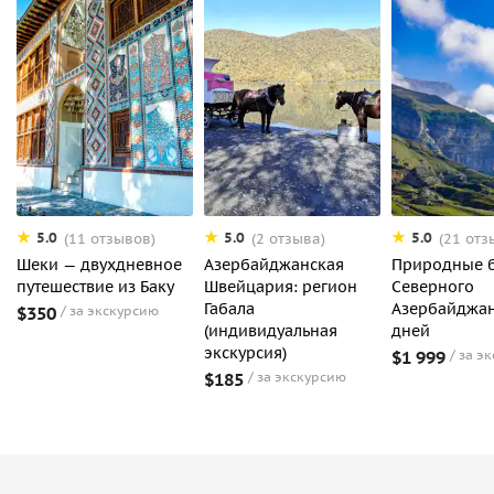
5.0
5.0
5.0
(11 отзывов)
(2 отзыва)
(21 отз
Шеки — двухдневное
Азербайджанская
Природные б
путешествие из Баку
Швейцария: регион
Северного
Габала
Азербайджан
$350
за экскурсию
(индивидуальная
дней
экскурсия)
$1 999
за э
$185
за экскурсию