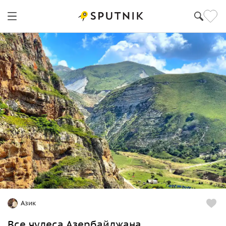
Азик
Все чудеса Азербайджана