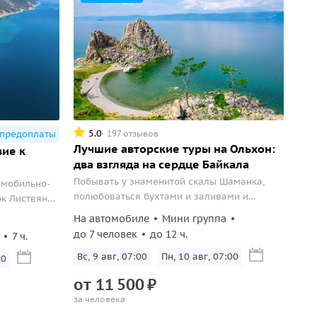
5.0
197 отзывов
 предоплаты
Лучшие авторские туры на Ольхон:
вие к
два взгляда на сердце Байкала
Побывать у знаменитой скалы Шаманка,
омобильно-
полюбоваться бухтами и заливами и
ок Листвянка
попробовать национальные блюда Байкала.
На автомобиле
Мини группа
до 7 человек
до 12 ч.
7 ч.
Вс, 9 авг, 07:00
Пн, 10 авг, 07:00
00
от
11
500
₽
за человека