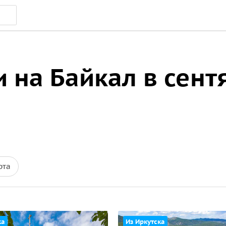
и на Байкал в сент
рта
ка
Из Иркутска