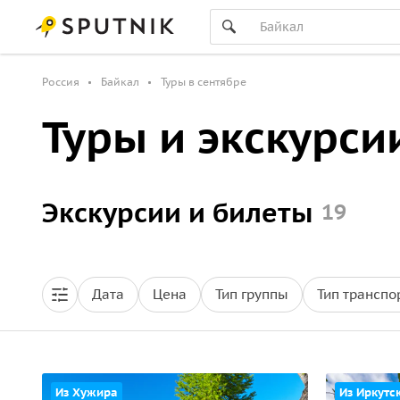
Россия
Байкал
Туры в сентябре
Туры и экскурси
Экскурсии и билеты
19
Дата
Цена
Тип группы
Тип транспо
Из Хужира
Из Иркутс