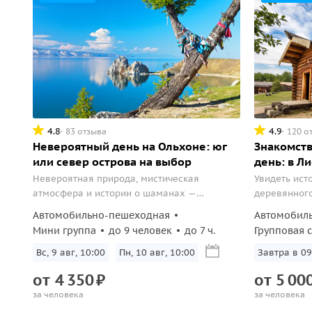
4.8
4.9
83 отзыва
120 о
Невероятный день на Ольхоне: юг
Знакомств
или север острова на выбор
день: в Л
Невероятная природа, мистическая
Увидеть ист
атмосфера и истории о шаманах —
деревянного
выберите свой маршрут по сердцу Байкала.
небом и поз
Автомобильно-пешеходная
Автомобил
нерпой.
Мини группа
до 9 человек
до 7 ч.
Групповая 
Вс, 9 авг, 10:00
Пн, 10 авг, 10:00
Завтра в 09
от
4
350
₽
от
5
00
за человека
за человека