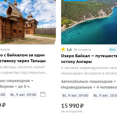
тзывов
Без
5.0
28 отзывов
о с Байкалом за один
Озеро Байкал — путешест
иствянку через Тальцы
истоку Ангары
ок Ангары, посетить музей
5-часовая индивидуальная авт
 зодчества под открытым
пешеходная экскурсия в посёл
накомиться с байкальской
для мини-группы до 6 человек.
ьно-пешеходная
Автомобильно-пешеходная
сборная
до 8 ч.
Индивидуальная
4 человека
:00
Вс, 9 авг, 09:00
Вс, 9 авг, 09:00
Вс, 9 авг, 10:
0
₽
15
990
₽
за экскурсию