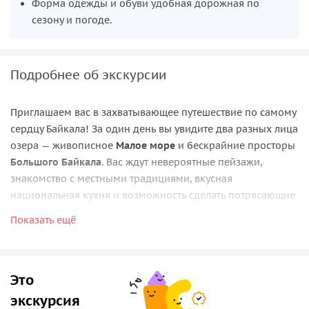
Форма одежды и обуви удобная дорожная по
сезону и погоде.
Подробнее об экскурсии
Приглашаем вас в захватывающее путешествие по самому
сердцу Байкала! За один день вы увидите два разных лица
озера — живописное
Малое море
и бескрайние просторы
Большого Байкала
. Вас ждут невероятные пейзажи,
знакомство с местными традициями, вкусная
национальная кухня и возможность сделать потрясающие
фотографии и видео, которыми вы будете гордиться!
Показать ещё
Ольхон — жемчужина Байкала
Ольхон
— это место, где природа и мистика сливаются
Это
воедино. Вы посетите южную часть острова, где вас ждут:
экскурсия