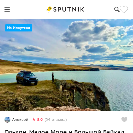
Из Иркутска
5.0
Алексей
(54 отзыва)
Ольхон, Малое Море и Большой Байкал