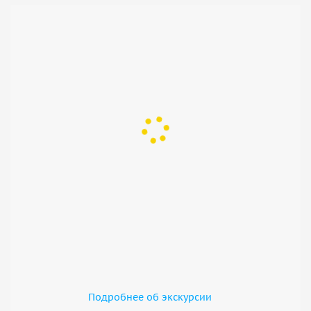
Байкала. Отсюда открывается захватывающий вид на
Большой Байкал, горный хребет противоположного
берега, Тажеранский массив, Ольхонские ворота, сам
Ольхон и Приморский хребет. Также мы заглянем в бухту
Змейка — живописный уголок Большого Байкала,
идеальный для созерцания и релакса.
Подробнее об экскурсии