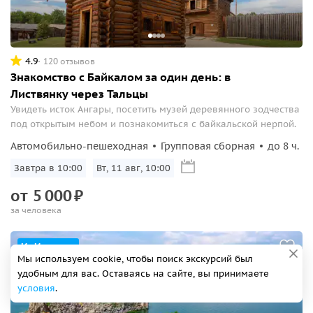
4.9
120 отзывов
Знакомство с Байкалом за один день: в
Листвянку через Тальцы
Увидеть исток Ангары, посетить музей деревянного зодчества
под открытым небом и познакомиться с байкальской нерпой.
Автомобильно-пешеходная
Групповая сборная
до 8 ч.
Завтра в 10:00
Вт, 11 авг, 10:00
от
5
000
₽
за человека
Из Иркутска
Мы используем cookie, чтобы поиск экскурсий был
удобным для вас. Оставаясь на сайте, вы принимаете
условия
.