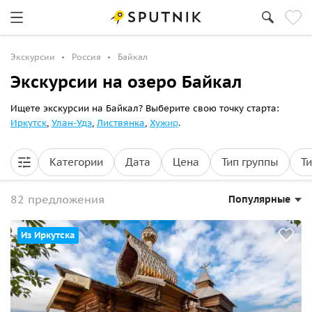
Экскурсии
Россия
Байкал
Экскурсии на озеро Байкал
Ищете экскурсии на Байкал? Выберите свою точку старта:
Иркутск
,
Улан-Удэ
,
Листвянка
,
Хужир
.
Категории
Дата
Цена
Тип группы
Т
82 предложения
Популярные
Из Иркутска