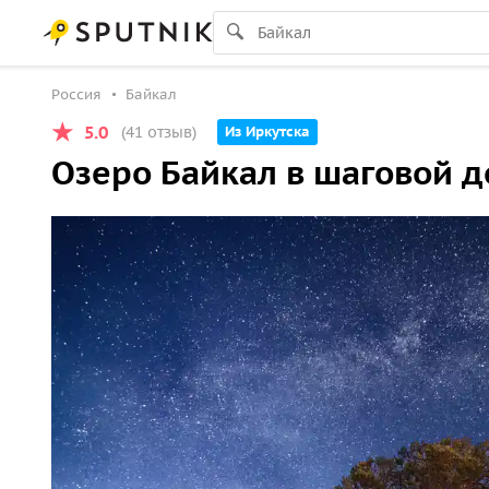
Россия
Байкал
5.0
(41 отзыв)
Из Иркутска
Озеро Байкал в шаговой д