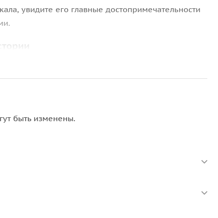
йкала, увидите его главные достопримечательности
ми.
стории
селок на берегу Байкала — вас
ов и речных долин. В пути я расскажу вам о
вительной природе этого края. Вы узнаете, почему
ы хранят его воды и как шаманизм связан с этими
гут быть изменены.
ий музей
, где вы познакомитесь с уникальной
, голомянки, омули и другие эндемики, которых
мень Черского
, откуда открывается потрясающий