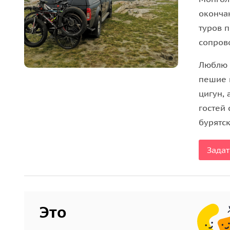
оконча
туров п
сопров
Люблю 
пешие 
цигун, 
гостей
бурятс
Задат
Это