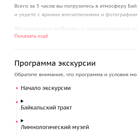
Всего за 5 часов вы погрузитесь в атмосферу Ба
и уедете с яркими впечатлениями и фотография
Живописные пейзажи и увлекательные и
Показать ещё
По дороге в Листвянку — старинный рыбацкий по
ждут захватывающие виды сибирской тайги, холм
легендах Прибайкалья, местных традициях и уди
Программа экскурсии
Байкал называют «священным морем», какие тайн
Обратите внимание, что программа и условия мо
местами.
Начало экскурсии
Листвянка: встреча с Байкалом
Первая остановка —
Байкальский лимнологическ
Байкальский тракт
экосистемой озера. В аквариумах плавают нерпы
больше нигде не встретишь.
Лимнологический музей
Затем мы поднимемся на обзорную площадку
Ка