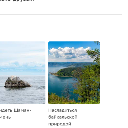
идеть Шаман-
Насладиться
мень
байкальской
природой