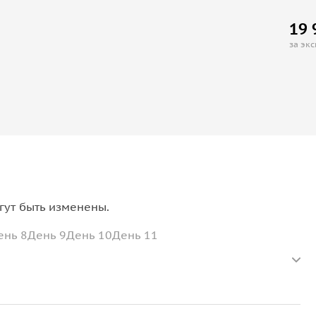
19 
за эк
гут быть изменены.
ень 8
День 9
День 10
День 11