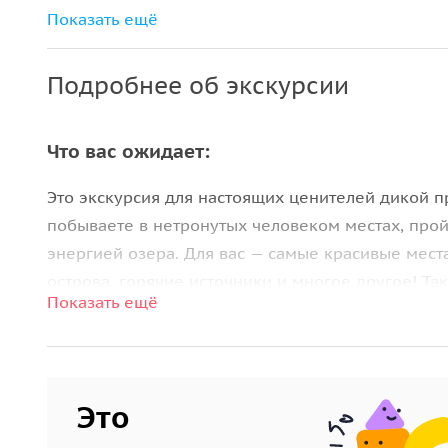
Трансферы по программе
Показать ещё
Питание
Подробнее об экскурсии
Аренда посуды и кострового снаряжения
Катер по маршруту
Что вас ожидает:
Рекреационные сборы
Это экскурсия для настоящих ценителей дикой 
побываете в нетронутых человеком местах, про
энергией озера. Для вас — самые красивые мест
острова, горячие источники и многое другое! Т
Показать ещё
настоящем
палаточном лагере
.
Это