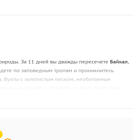
природы. За 11 дней вы дважды пересечете
Байкал
,
йдете по заповедным тропам и проникнитесь
а, бухты с золотистым песком, необитаемые
акже вы насладитесь отдыхом на лоне природы в