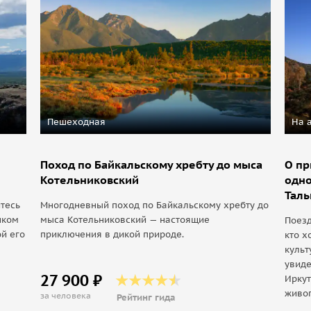
Пешеходная
На 
Поход по Байкальскому хребту до мыса
О пр
Котельниковский
одно
Тал
итесь
Многодневный поход по Байкальскому хребту до
шком
мыса Котельниковский — настоящие
Поезд
й его
приключения в дикой природе.
кто х
культ
увиде
27 900 ₽
Иркут
живоп
за человека
Рейтинг гида