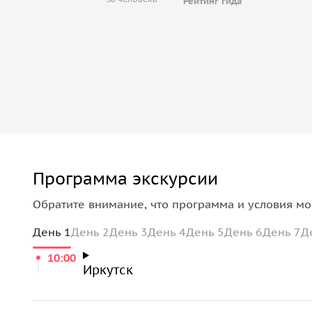
Рейтинг гида
Программа экскурсии
Обратите внимание, что программа и условия мо
День 1
День 2
День 3
День 4
День 5
День 6
День 7
Д
10:00
Иркутск