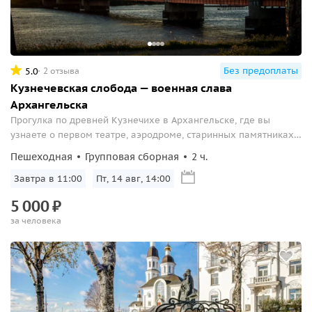
Без предоплаты
5.0
2 отзыва
Кузнечевская слобода — военная слава
Архангельска
Прогулка по древней Кузнечихе в Архангельске, где вы
узнаете о первом театре, аэродроме, старинных памятниках
и тайнах набережной Северной Двины.
Пешеходная
Групповая сборная
2 ч.
Завтра в 11:00
Пт, 14 авг, 14:00
5
000
₽
за человека