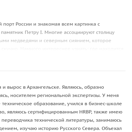
й порт России и знакомая всем картинка с
памятник Петру I. Многие ассоциируют столицу
лыми медведями и северным сиянием, которое
 скучно. Намного интереснее узнать: где находится
кто такие икотницы; что в Архангельске делал
айте!
 и вырос в Архангельске. Являюсь, образно
Почему раньше командировочные приезжали чаще
ясь, носителем региональной экспертизы. У меня
м»? Где носили колготки сеточкой,
 техническое образование, учился в бизнес-школе
ому назначению использовалась бензопильная цепь?
во, являюсь сертифицированным HRBP, также имею
Как провести на стадионе полдня при температуре
 переводчика технической литературы, занимаюсь
 Почему все топили печи стульчиками? Ответы на
дением, изучаю историю Русского Севера. Объехал