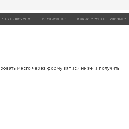
Что включено
Расписание
Какие места вы увидите
овать место через форму записи ниже и получить