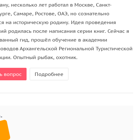
экскурсионной программе «Архангельск 80-х».
ану, несколько лет работал в Москве, Санкт-
рге, Самаре, Ростове, ОАЭ, но сознательно
Ивана Грозного до наших дней), т.к. без нее не
ся на историческую родину. Идея проведения
сделан на описание жизни Поморов 70-х-90-х годов
ий родилась после написания серии книг. Сейчас я
селым, содержательным. Регион был на подъеме,
ованный гид, прошёл обучение в академии
ность. Вспомним то, что было, обсудим то, что есть
соводов Архангельской Региональной Туристической
ации. Опытный рыбак, охотник.
ь вопрос
Подробнее
т в стоимость экскурсии.