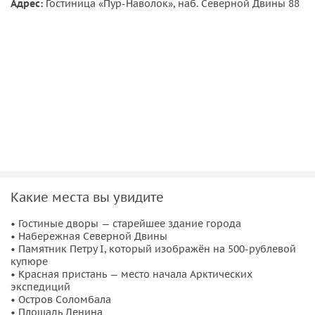
Адрес:
Гостиница «Пур-Наволок», наб. Северной Двины 88
тайны старинных мастеровых и корабельных верфей.
Эта экскурсия подарит вам множество впечатлений,
сочетая в себе красоту архитектуры, мощь истории и
бесконечное очарование севера. Присоединяйтесь к нам,
чтобы открыть Архангельск во всем его многообразии!
Какие места вы увидите
• Гостиные дворы — старейшее здание города
• Набережная Северной Двины
• Памятник Петру I, который изображён на 500-рублевой
купюре
• Красная пристань — место начала Арктических
экспедиций
• Остров Соломбала
• Площадь Ленина