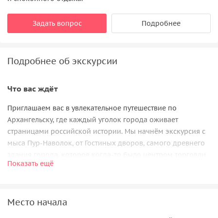
Задать вопрос
Подробнее
Подробнее об экскурсии
Что вас ждёт
Приглашаем вас в увлекательное путешествие по
Архангельску, где каждый уголок города оживает
страницами российской истории. Мы начнём экскурсия с
мыса Пур-Наволок, от Гостиных дворов, самого древнего
здания города, которое когда-то было центром торговли
Показать ещё
и сейчас воплощает в себе дух прошедших веков.
Прогуляемся по живописной набережной Северной
Двины. Затем, как герои арктических экспедиций,
Место начала
заглянем на Красную пристань и прикоснёмся к истории
освоения Арктики. Остров Соломбала расскажет нам