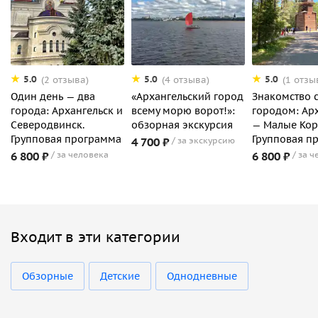
5.0
5.0
5.0
(2 отзыва)
(4 отзыва)
(1 отзы
Один день — два
«Архангельский город
Знакомство 
города: Архангельск и
всему морю ворот!»:
городом: Ар
Северодвинск.
обзорная экскурсия
— Малые Кор
Групповая программа
Групповая п
4 700 ₽
за экскурсию
6 800 ₽
за человека
6 800 ₽
за ч
Входит в эти категории
Обзорные
Детские
Однодневные