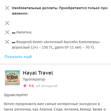
Необязательные доплаты. Приобретаются только при
желании:
▬ Напитки;
▬ Входной билет «Античный бассейн Клеопатры»
(взрослый 12+) – 130 TL, (дети 07-11 лет) – 70 TL
Показать ещё
▬ Параглайдинг в Памуккале, если выбран пакет,, не
включающий полет (450 метров, полет 15-20 мин) – 60
USD
Hayal Travel
▬ Фото и Видео при полете на воздушном шаре /
Туроператор
Параглайдинге – 25 USD
4.6
68 экскурсий
Здравствуйте!
Хотим предложить вам самые интересные экскурсии в
таких регионах, как Алания, Сиде, Анталия, Кемер, Белек и