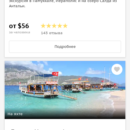
экскурсия в Памуккале, Иераполис и на озеро Салда из
Антальи.
от $56
за человека
143 отзыва
Подробнее
На яхте