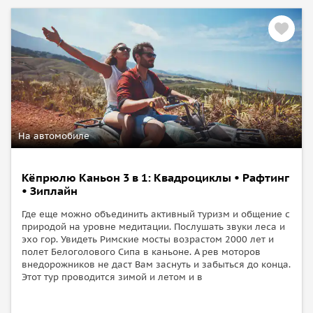
Римский амфитеатр и белоснежные купели
Сегодня в Памуккале также приезжают затем, чтобы
испытать целебные свойства минеральной воды. Самые
популярные из них — горячие источники Кархаит и
античный
бассейн Клеопатры
, в которых вы тоже сможете
искупаться.
Пройдясь по склону с травертинами, вы отправитесь в
На автомобиле
Иераполис
, в котором сохранились вместительный
амфитеатр, бани, фонтаны, храмы и другие
Кёпрюлю Каньон 3 в 1: Квадроциклы • Рафтинг
сооружения. Затем у всех желающих будет время для
• Зиплайн
купания в источниках, а после ужина мы отправимся в
Где еще можно объединить активный туризм и общение с
обратный путь.
природой на уровне медитации. Послушать звуки леса и
эхо гор. Увидеть Римские мосты возрастом 2000 лет и
Важная информация:
полет Белоголового Сипа в каньоне. А рев моторов
внедорожников не даст Вам заснуть и забыться до конца.
Убедительная просьба ожидать трансфер не на
Этот тур проводится зимой и летом и в
ресепшене, а у въезда в отель (на посту охраны),
выйдя за 10-15 минут до указанного времени. От