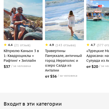
4.4
4.9
4.7
(21 отзыв)
(143 отзыва)
(377 от
Кёпрюлю Каньон 3 в
Травертины
«Турецкие М
1: Квадроциклы •
Памуккале, античный
Адрасана: на
Рафтинг • Зиплайн
город Иераполис и
Сулуада из А
озеро Салда из
$37
за человека
от $20
за ч
Анталии
от $56
за человека
Входит в эти категории