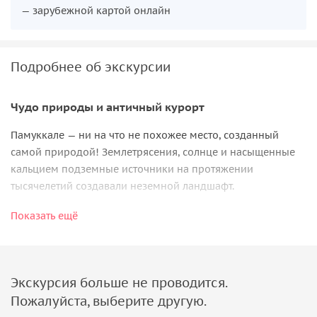
— зарубежной картой онлайн
Подробнее об экскурсии
Чудо природы и античный курорт
Памуккале — ни на что не похожее место, созданный
самой природой! Землетрясения, солнце и насыщенные
кальцием подземные источники на протяжении
тысячелетий создавали неземной ландшафт.
С давних времен травертины Памуккале с голубой водой
Показать ещё
привлекали внимание путешественников, географов и
историков. Построенный в его окрестностях город
Иераполис быстро стал процветающим курортом, куда
Экскурсия больше не проводится.
съезжались на бальнеологическое лечение из дальних
краев.
Пожалуйста, выберите другую.