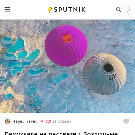
Анталья
5.0
Hayal Travel
(1 отзыв)
Памуккале на рассвете + Воздушные