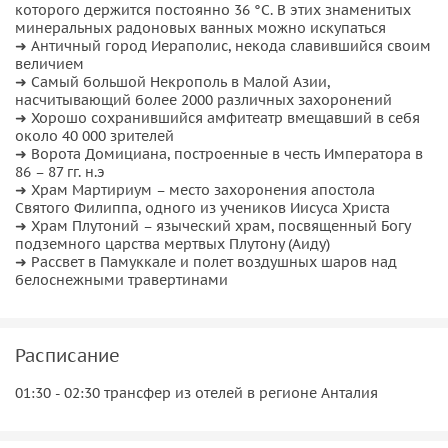
которого держится постоянно 36 °C. В этих знаменитых
минеральных радоновых ванных можно искупаться
➜ Античный город Иераполис, некода славившийся своим
величием
➜ Самый большой Некрополь в Малой Азии,
насчитывающий более 2000 различных захоронений
➜ Хорошо сохранившийся амфитеатр вмещавший в себя
около 40 000 зрителей
➜ Ворота Домициана, построенные в честь Императора в
86 – 87 гг. н.э
➜ Храм Мартириум – место захоронения апостола
Святого Филиппа, одного из учеников Иисуса Христа
➜ Храм Плутоний – языческий храм, посвященный Богу
подземного царства мертвых Плутону (Аиду)
➜ Рассвет в Памуккале и полет воздушных шаров над
белоснежными травертинами
Расписание
01:30 - 02:30 трансфер из отелей в регионе Анталия