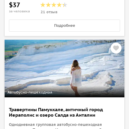
$37
этого зависит скорость сбора туристов по отелям.
за человека
Наш транспорт может задержаться максимум на 15
21 отзыв
минут (если все отели будут выходить вовремя,
Подробнее
задержки не будет). По истечении этого времени,
если транспорт не прибыл, пожалуйста, свяжитесь с
нами!
Детям до 6 лет отдельное кресло в автобусе не
предоставляется (только при наличии свободных
мест). Дети сидят вместе со взрослыми (на руках).
Если вы хотите, чтобы ваш ребёнок до 6 лет занимал
отдельное кресло в автобусе, то при заказе нужно
оформить для него отдельный билет.
Автобусно-пешеходная
Травертины Памуккале, античный город
Иераполис и озеро Салда из Анталии
Однодневная групповая автобусно-пешеходная