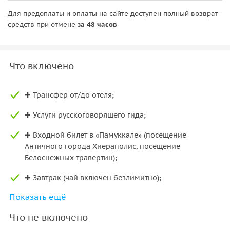
Для предоплаты и оплаты на сайте доступен полный возврат
средств при отмене
за 48 часов
Что включено
✚ Трансфер от/до отеля;
✚ Услуги русскоговорящего гида;
✚ Входной билет в «Памуккале» (посещение
Античного города Хиераполис, посещение
Белоснежных травертин);
✚ Завтрак (чай включен безлимитно);
Показать ещё
✚ Обед (шведский стол, напитки не включены);
Что не включено
✚ Полет на воздушном шаре в Памуккале (45 мин - 1
час).