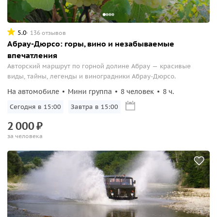
5.0
136 отзывов
Абрау-Дюрсо: горы, вино и незабываемые
впечатления
Авторский маршрут по горной долине Абрау — красивые
виды, тайны, легенды и виноградники Абрау-Дюрсо.
На автомобиле
Мини группа
8 человек
8 ч.
Сегодня в 15:00
Завтра в 15:00
2
000
₽
за человека