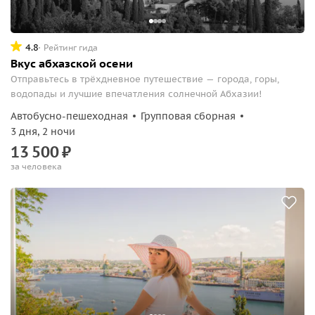
4.8
Рейтинг гида
Вкус абхазской осени
Отправьтесь в трёхдневное путешествие — города, горы,
водопады и лучшие впечатления солнечной Абхазии!
Автобусно-пешеходная
Групповая сборная
3 дня, 2 ночи
13
500
₽
за человека