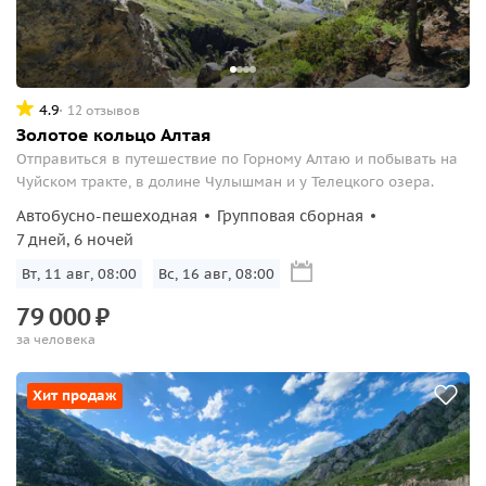
4.9
12 отзывов
Золотое кольцо Алтая
Отправиться в путешествие по Горному Алтаю и побывать на
Чуйском тракте, в долине Чулышман и у Телецкого озера.
Автобусно-пешеходная
Групповая сборная
7 дней, 6 ночей
Вт, 11 авг, 08:00
Вс, 16 авг, 08:00
79
000
₽
за человека
Хит продаж