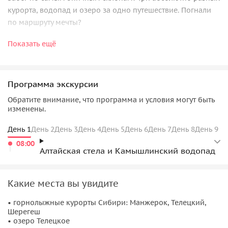
курорта, водопад и озеро за одно путешествие. Погнали
по маршруту мечты?
Показать ещё
Манжерок
Современный комфорт и панорамные виды на Алтай.
Разгоняемся и настраиваемся на волну.
Программа экскурсии
Обратите внимание, что программа и условия могут быть
Телецкий
изменены.
Полная перезагрузка. Катание в кедровом лесу, озеро-
День 1
День 2
День 3
День 4
День 5
День 6
День 7
День 8
День 9
легенда на горизонте и снегоходы! Инструктор
08:00
подстрахует новичков.
Алтайская стела и Камышлинский водопад
Шерегеш
Какие места вы увидите
Царство трасс! Здесь каждый найдет свой склон: от
зелёных лужаек до чёрных жёстких спусков. Без очередей,
• горнолыжные курорты Сибири: Манжерок, Телецкий,
Шерегеш
только чистый кайф.
• озеро Телецкое