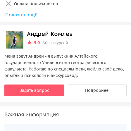
Оплата подъемников
Показать ещё
Дополнительные активности на территории ГЛК
«Манжерок»
Андрей Комлев
Трансфер в последний день в аэропорт Барнаула.
Конечная точка маршрута – авто и ж/д вокзал
5.0
30 экскурсий
Барнаула
Меня зовут Андрей - я выпускник Алтайского
Государственного Университета географического
факультета. Работаю по специальности, люблю своё дело,
опытный психологи и экскурсовод.
Задать вопрос
Подробнее
Важная информация