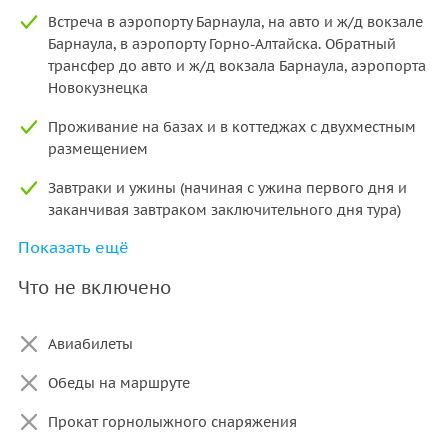
Встреча в аэропорту Барнаула, на авто и ж/д вокзале
Барнаула, в аэропорту Горно-Алтайска. Обратный
трансфер до авто и ж/д вокзала Барнаула, аэропорта
Новокузнецка
Проживание на базах и в коттеджах с двухместным
размещением
Завтраки и ужины (начиная с ужина первого дня и
заканчивая завтраком заключительного дня тура)
Показать ещё
Посещение бани на группу 1 раз
Что не включено
Медицинские страховки
Обучение базовым навыкам катания на ГЛК
Авиабилеты
«Телецкий» (2 часа на группу)
Обеды на маршруте
Экскурсия на снегоходах (2 человека на снегоход)
Прокат горнолыжного снаряжения