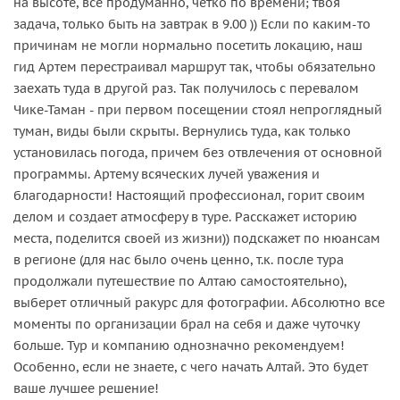
на высоте, все продуманно, четко по времени; твоя
задача, только быть на завтрак в 9.00 )) Если по каким-то
причинам не могли нормально посетить локацию, наш
гид Артем перестраивал маршрут так, чтобы обязательно
заехать туда в другой раз. Так получилось с перевалом
Чике-Таман - при первом посещении стоял непроглядный
туман, виды были скрыты. Вернулись туда, как только
установилась погода, причем без отвлечения от основной
программы. Артему всяческих лучей уважения и
благодарности! Настоящий профессионал, горит своим
делом и создает атмосферу в туре. Расскажет историю
места, поделится своей из жизни)) подскажет по нюансам
в регионе (для нас было очень ценно, т.к. после тура
продолжали путешествие по Алтаю самостоятельно),
выберет отличный ракурс для фотографии. Абсолютно все
моменты по организации брал на себя и даже чуточку
больше. Тур и компанию однозначно рекомендуем!
Особенно, если не знаете, с чего начать Алтай. Это будет
ваше лучшее решение!