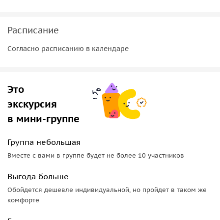
Все включено:
• Уютное жильё (2-местные номера).
Расписание
• Заряд энергии: завтраки и ужины.
Согласно расписанию в календаре
• Инструктор (на Телецком) + страховка.
• Баня.
• Все переезды на нашем микроавтобусе.
Это
Мы знаем все тропы и все лучшие споты. Мы не дадим
экскурсия
вам заскучать, поможем с выбором трасс и соберём
в мини-группе
самую веселую компанию единомышленников!
Услугу оказывает туроператор РТО 023432
Группа небольшая
Вместе с вами в группе будет не более 10 участников
Выгода больше
Обойдется дешевле индивидуальной, но пройдет в таком же
комфорте