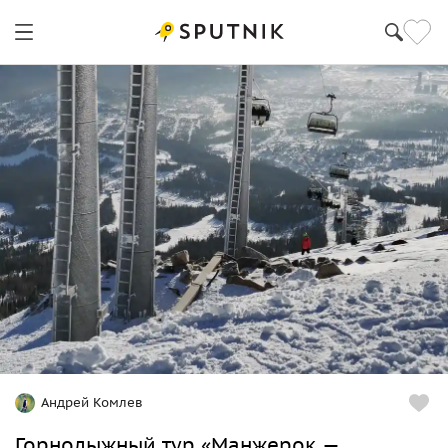
Туры на Алтае
Андрей Комлев
Горнолыжный тур «Манжерок —