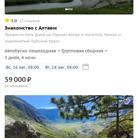
5.0
12 отзывов
Знакомство с Алтаем
Провести пять дней на Горном Алтае и посетить Чемал и
знаменитый Чуйский тракт.
Автобусно-пешеходная
Групповая сборная
5 дней, 4 ночи
Вс, 16 авг, 08:00
Вт, 18 авг, 08:00
59
000
₽
за человека