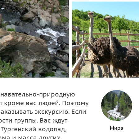
знавательно-природную
ет кроме вас людей. Поэтому
заказывать экскурсию. Если
сти группы. Вас ждут
Мира
 Тургенский водопад,
ма и масса других