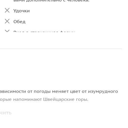
Удочки
Обед
Вход в страусинная ферму
входные билеты в музей
У нас вы можете приобрести сувенирную
продукцию:магниты, футболки, кружки,
фартуки с изображением озера Иссык и
Тургенского водопада. Отличный, недорогой,
а самое главное практичный подарок для
ваших родных. Ведь наверняка вашим
зависимости от погоды меняет цвет от изумрудного
родным будет приятно пить чай или кофе с
которые напоминают Швейцарские горы.
кружкой изображением озеро Иссык и
Тургенского водопада. Футболка приятная на
чить
ощупь белого цвета с фотографией А
бу форель! В древние времена только знатным и
озера Иссык и Тургенского водопада.