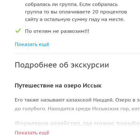
собралась ли группа. Если собралась
группа то вы оплачиваете 20 процентов
сайту а остальную сумму гиду на месте.
По отелям не развозим!!!
Показать ещё
Подробнее об экскурсии
Путешествие на озеро Иссык
Его также называют казахской Ниццей. Озеро в 
до голубого. Находится среди Иссыкских гор, 
Форелевое хозяйство, где можно порыба
Показать ещё
У вас появится возможность поймать царскую ры