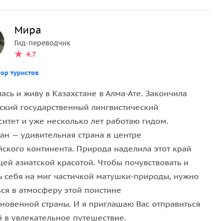
Фартуки подойдут для тех кто любит
 рыбу, вам ее пожарят и вы сможете оценить вкус
готовить и тоже с изображением озера
манная рыбка сможет выполнить ваши желания?
Мира
Иссык и Тургенского водопада. А еще у нас
Гид-переводчик
есть магниты с золотистой каемкой, которые
4.7
красиво смотрятся с фото озеро Иссык и
Тургенского водопада. А если вы прикрепите
ак он находится в Тургеньском ущелье. Это высокий
ор туристов
магнитик на холодильник то будет выглядеть
кую погоду приятно пройтись по горной тропинке и
красиво и эффектно.
ась и живу в Казахстане в Алма-Ате. Закончила
ить негатив и подзарядиться энергией природы.
ский государственный лингвистический
По отелям не развозим!!!
ситет и уже несколько лет работаю гидом.
ан — удивительная страна в центре
быстро адаптировались к нашему климату. Кроме
йского континента. Природа наделила этот край
ц, а также животных, которых выращивают в
ей азиатской красотой. Чтобы почувствовать и
ь себя на миг частичкой матушки-природы, нужно
ься в атмосферу этой поистине
новенной страны. И я приглашаю Вас отправиться
й в увлекательное путешествие.
 встречи;