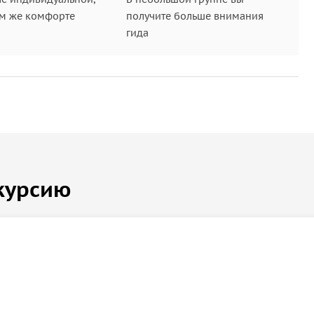
ом же комфорте
получите больше внимания
гида
скурсия проводится при наборе группы;
бную обувь, а также взять с собой: перекус
р.); солнцезащитные очки; плед;
еняться в зависимости от физической подготовки и
виденных обстоятельствах;
ы не принимаем, так как поездки дальние и
курсию