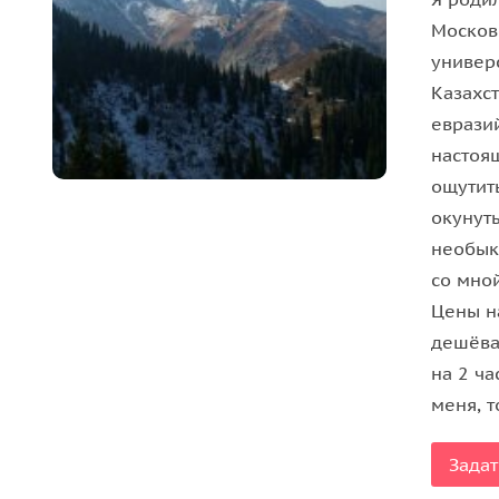
экскурсия проводится в группе от 2 до 17 
Москов
группы);
универ
экскурсия только для взрослых, с детьми м
Казахст
маршруты сложные;
еврази
у пожилых людей возможны скачки давлени
настоящ
мы не посещаем Большое Алматинское озеро
ощутит
начало экскурсии в точке сбора, назначенн
окунут
для купания в источниках возьмите с собо
необык
мы принимаем от 2 чел и выше. Если вы один или
со мно
Цены н
дешёвая
на 2 ча
меня, т
Задат