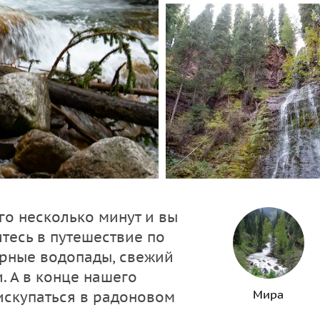
го несколько минут и вы
итесь в путешествие по
орные водопады, свежий
и. А в конце нашего
Мира
искупаться в радоновом