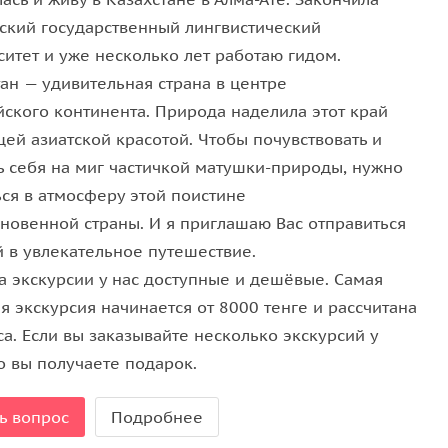
человек (если вы один — мы ждем наполняемости
ский государственный лингвистический
ситет и уже несколько лет работаю гидом.
ы не принимаем, так как поездки дальние и
ан — удивительная страна в центре
йского континента. Природа наделила этот край
я при наборе высоты;
ей азиатской красотой. Чтобы почувствовать и
, дорога на него закрыта;
ь себя на миг частичкой матушки-природы, нужно
ой гидом;
ься в атмосферу этой поистине
й купальные принадлежности.
новенной страны. И я приглашаю Вас отправиться
 одна то задайте вопрос собралась ли группа
й в увлекательное путешествие.
а экскурсии у нас доступные и дешёвые. Самая
 экскурсия начинается от 8000 тенге и рассчитана
са. Если вы заказывайте несколько экскурсий у
о вы получаете подарок.
ь вопрос
Подробнее