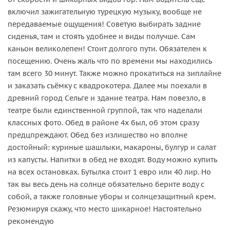
включил зажигательную турецкую музыку, вообще не
передаваемые ощущения! Советую выбирать задние
сиденья, там и стоять удобнее и виды получше. Сам
каньон великолепен! Стоит долгого пути. Обязателен к
посещению. Очень жаль что по времени мы находились
там всего 30 минут. Также можно прокатиться на зиплайне
и заказать съёмку с квадрокотера. Далее мы поехали в
древний город Сельге и здание театра. Нам повезло, в
театре были единственной группой, так что наделали
классных фото. Обед в районе 4х был, об этом сразу
предцпреждают. Обед без излишество но вполне
достойный: куриные шашлыки, макароны, булгур и салат
из капусты. Напитки в обед не входят. Воду можно купить
на всех остановках. Бутылка стоит 1 евро или 40 лир. Но
так вы весь день на солнце обязательно берите воду с
собой, а также головные уборы и солнцезащитный крем.
Резюмируя скажу, что место шикарное! Настоятельно
рекомендую