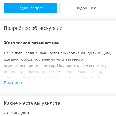
Задать вопрос
Подробнее
Подробнее об экскурсии
Живописное путешествие
Наше путешествие начинается в живописной долине Дим,
где шум города постепенно уступает место
величественной тишине гор. По дороге к деревенскому
источнику воды мы проезжаем через захватывающие
горные пейзажи и гигантский каньон — здесь природа
Показать ещё
говорит сама за себя.
После небольшой остановки у деревенской мечети, где
можно сделать яркие фотографии, мы направляемся в
Какие места вы увидите
уютный ресторан, утопающий в зелени. Здесь вас ждёт
вкусный обед, а желающие могут освежиться в бассейне
• Долина Дим