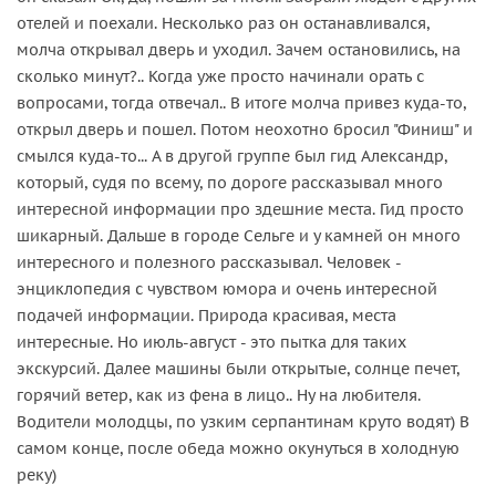
отелей и поехали. Несколько раз он останавливался,
молча открывал дверь и уходил. Зачем остановились, на
сколько минут?.. Когда уже просто начинали орать с
вопросами, тогда отвечал.. В итоге молча привез куда-то,
открыл дверь и пошел. Потом неохотно бросил "Финиш" и
смылся куда-то... А в другой группе был гид Александр,
который, судя по всему, по дороге рассказывал много
интересной информации про здешние места. Гид просто
шикарный. Дальше в городе Сельге и у камней он много
интересного и полезного рассказывал. Человек -
энциклопедия с чувством юмора и очень интересной
подачей информации. Природа красивая, места
интересные. Но июль-август - это пытка для таких
экскурсий. Далее машины были открытые, солнце печет,
горячий ветер, как из фена в лицо.. Ну на любителя.
Водители молодцы, по узким серпантинам круто водят) В
самом конце, после обеда можно окунуться в холодную
реку)