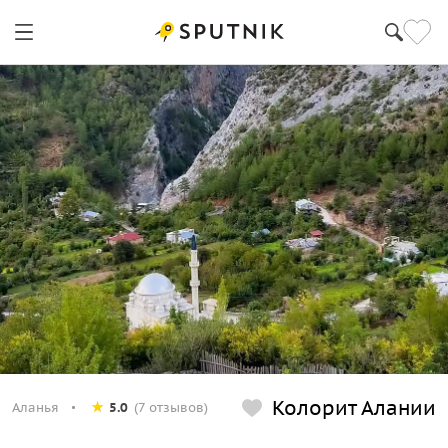
Колорит Алании
Аланья
5.0
(7 отзывов)