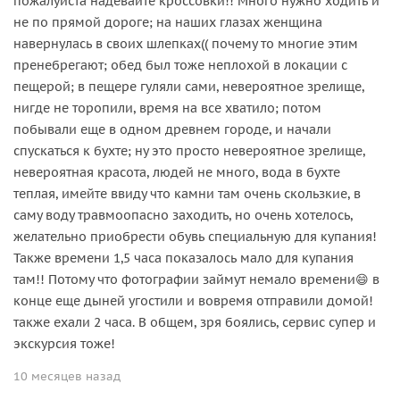
пожалуйста надевайте кроссовки!! Много нужно ходить и
не по прямой дороге; на наших глазах женщина
навернулась в своих шлепках(( почему то многие этим
пренебрегают; обед был тоже неплохой в локации с
пещерой; в пещере гуляли сами, невероятное зрелище,
нигде не торопили, время на все хватило; потом
побывали еще в одном древнем городе, и начали
спускаться к бухте; ну это просто невероятное зрелище,
невероятная красота, людей не много, вода в бухте
теплая, имейте ввиду что камни там очень скользкие, в
саму воду травмоопасно заходить, но очень хотелось,
желательно приобрести обувь специальную для купания!
Также времени 1,5 часа показалось мало для купания
там!! Потому что фотографии займут немало времени😄 в
конце еще дыней угостили и вовремя отправили домой!
также ехали 2 часа. В общем, зря боялись, сервис супер и
экскурсия тоже!
10 месяцев назад