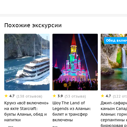
Похожие экскурсии
Обед вклю
4.7
3.9
4.7
(138 отзывов)
(53 отзыва)
(122 от
Круиз «всё включено»
Шоу The Land of
Джип-сафари
на яхте Starcraft:
Legends из Аланьи:
каньон Сапа
бухты Аланьи, обед и
билет и трансфер
Аланьи: гор
напитки
включены
серпантины 
бирюзовая р