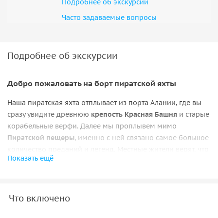
Подробнее об экскурсии
Часто задаваемые вопросы
Подробнее об экскурсии
Добро пожаловать на борт пиратской яхты
Наша пиратская яхта отплывает из порта Алании, где вы
сразу увидите древнюю
крепость Красная Башня
и старые
корабельные верфи. Далее мы проплывем мимо
Пиратской пещеры
, именно с ней связано самое большое
количество преданий и легенд. Местные жители верят, что
Показать ещё
раньше здесь жили пираты. Они прятали в пещере
сокровища, которые потом переправляли через туннель в
город.
Что включено
Живописные виды и кристально чистая вода