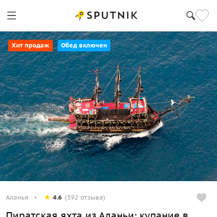
Хит продаж
Обед включен
Аланья
4.6
(392 отзыва)
Пиратская яхта из Аланьи: купание в