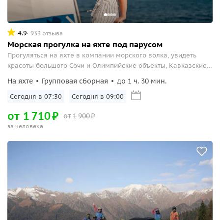
4.9
933 отзыва
Морская прогулка на яхте под парусом
Прогуляться на яхте в компании морского волка, увидеть
красоты большого Сочи и Олимпийские объекты, Кавказские
горы и дельфинов.
На яхте
Групповая сборная
до 1 ч. 30 мин.
Сегодня в 07:30
Сегодня в 09:00
от
1
710
₽
от
1
900
₽
за человека