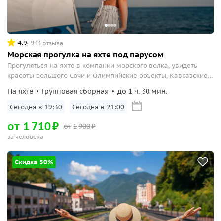
4.9
933 отзыва
Морская прогулка на яхте под парусом
Прогуляться на яхте в компании морского волка, увидеть
красоты большого Сочи и Олимпийские объекты, Кавказские
горы и дельфинов.
На яхте
Групповая сборная
до 1 ч. 30 мин.
Сегодня в 19:30
Сегодня в 21:00
от
1
710
₽
от
1
900
₽
за человека
Скидка 50%