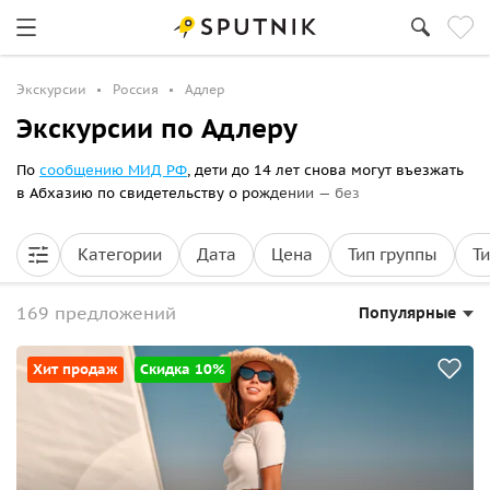
Экскурсии
Россия
Адлер
Экскурсии по Адлеру
По
сообщению МИД РФ
, дети до 14 лет снова могут въезжать
в Абхазию по свидетельству о рождении — без
загранпаспорта:
экскурсии в Абхазию
.
Категории
Дата
Цена
Тип группы
Т
169 предложений
Популярные
Хит продаж
Скидка 10%