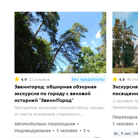
Без предоплаты
4.9
4.9
12 отзывов
40 от
Звенигород: обширная обзорная
Экскурсия
экскурсия по городу с вековой
посещени
историей "Звени!Город"
2-часовая п
Звенигорода
Программа включает полный обзор города:
познакомьте
от места основания старинного
Пешеходна
Звенигородского кремля «Городок» до
Автомобильно-пешеходная
5 человек
пешеходной прогулки по центральным
Индивидуальная
5 человек
3 ч.
улицам — Московской и Почтовой.
Вс, 9 авг, 0