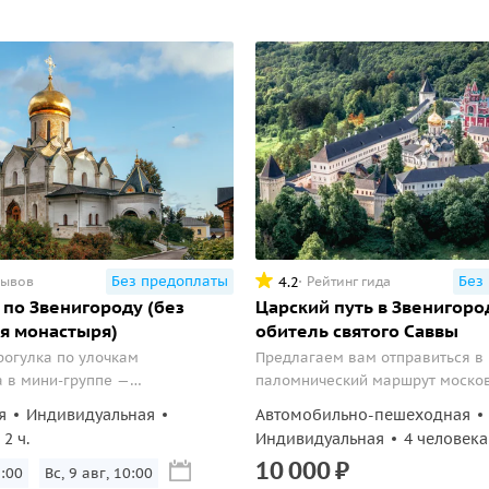
Без предоплаты
Без
4.2
зывов
Рейтинг гида
 по Звенигороду (без
Царский путь в Звенигоро
я монастыря)
обитель святого Саввы
рогулка по улочкам
Предлагаем вам отправиться в
 в мини-группе —
паломнический маршрут моско
сь с историей города.
князей. Вы увидите Саввино-Ст
я
Индивидуальная
Автомобильно-пешеходная
монастырь в окружении живоп
2 ч.
Индивидуальная
4 человека
местности, погуляете по террит
10
000
₽
осмотрите архитектурные памят
9:00
Вс, 9 авг, 10:00