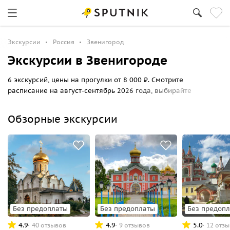
Экскурсии
Россия
Звенигород
Экскурсии в Звенигороде
6 экскурсий, цены на прогулки от 8 000 ₽. Смотрите
расписание на август-сентябрь 2026 года, выбирайте
маршрут по Звенигороду и бронируйте билеты онлайн на
Sputnik8.
Обзорные экскурсии
Без предоплаты
Без предоплаты
Без предоп
4.9
4.9
5.0
40 отзывов
9 отзывов
12 отз