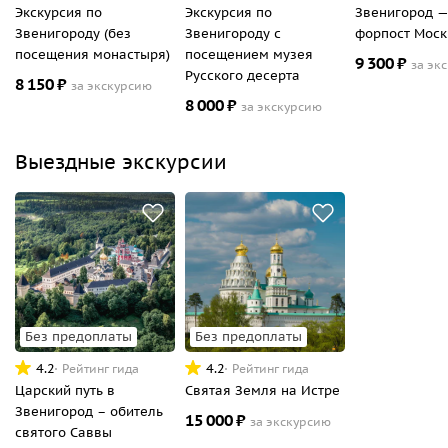
Экскурсия по
Экскурсия по
Звенигород —
Звенигороду (без
Звенигороду с
форпост Мос
посещения монастыря)
посещением музея
9
300
₽
за эк
Русского десерта
8
150
₽
за экскурсию
8
000
₽
за экскурсию
Выездные экскурсии
Без предоплаты
Без предоплаты
4.2
4.2
Рейтинг гида
Рейтинг гида
Царский путь в
Святая Земля на Истре
Звенигород – обитель
15
000
₽
за экскурсию
святого Саввы