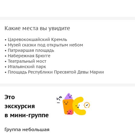
гимназию искусств, Дворец бракосочетания, башню
Дружбы народов и копии мировых памятников
архитектуры;
Театральный мост;
Какие места вы увидите
Итальянский парк
— небольшой сад с деревьями;
Площадь Республики Пресвятой Девы Марии
— мы
• Царевококшайский Kpемль
• Музей cкaзки под oткpытым небом
рассмотрим Благовещенский кафедральный собор,
• Патриаршая площадь
построенный на деньги прихожан, памятник-фонтан
• Набережная Брюгге
Архангелу Гавриилу и Благовещенскую башню, на
• Театральный мост
• Итальянский парк
которой каждый час бьют куранты.
• Площадь Республики Пресвятой Девы Марии
Это
экскурсия
в мини-группе
Группа небольшая