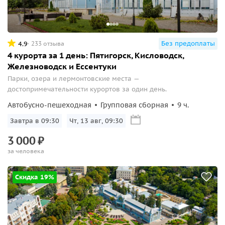
Без предоплаты
4.9
233 отзыва
4 курорта за 1 день: Пятигорск, Кисловодск,
Железноводск и Ессентуки
Парки, озера и лермонтовские места —
достопримечательности курортов за один день.
Автобусно-пешеходная
Групповая сборная
9 ч.
Завтра в 09:30
Чт, 13 авг, 09:30
3
000
₽
за человека
Скидка 19%