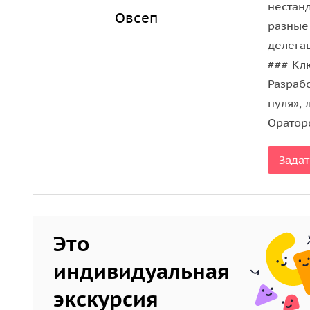
нестан
Овсеп
разные
делега
​### К
​Разра
нуля», 
​Оратор
Задат
Это
индивидуальная
экскурсия