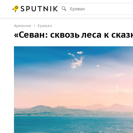
Армения
Ереван
«​Севан: сквозь леса к ск