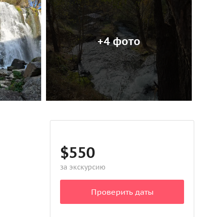
+4 фото
$550
за экскурсию
Проверить даты