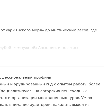
: от «армянского моря» до мистических лесов, где
олубой жемчужной» Армении, и посетим
 в лесной долине Иджеванского хребта.
хватывающее
сафари на джипах
в Ластивере к
омительно, поэтому джиппинг — это не просто
офессиональный профиль
еть скрытую Армению без лишних усилий.
ичный и эрудированный гид с опытом работы более
 Специализируюсь на авторских пешеходных
тах и организации многодневных туров. Умею
вать внимание аудитории, находить выход из