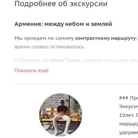
Подробнее об экскурсии
Армения: между небом и землей
Мы проедем по самому
контрастному маршруту
время словно остановилось.
Побываем на
озере Севан
, которое называют «г
живописный
монастырь Агарцин
, расположенный
Показать ещё
Финальной точкой нашего маршрута станет за
хижинам Баби-яги. Пешком туда идти долго и ут
### Пр
развлечение, а эксклюзивная возможность увид
​Энерг
10лет.
маршру
удержи