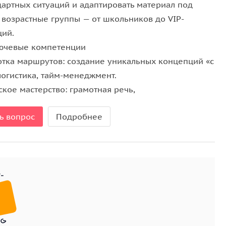
дартных ситуаций и адаптировать материал под
 возрастные группы — от школьников до VIP-
ций.
лючевые компетенции
ботка маршрутов: создание уникальных концепций «с
логистика, тайм-менеджмент.
ское мастерство: грамотная речь,
ь вопрос
Подробнее