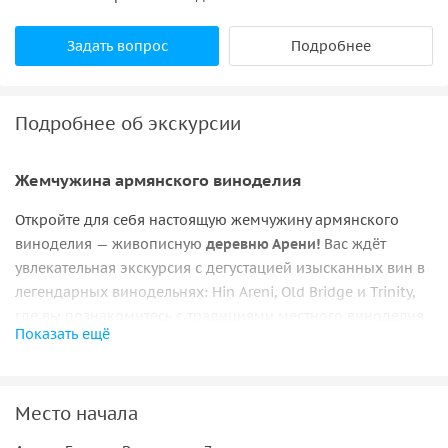
Задать вопрос
Подробнее
Подробнее об экскурсии
Жемчужина армянского виноделия
Откройте для себя настоящую жемчужину армянского
виноделия — живописную
деревню Арени!
Вас ждёт
увлекательная экскурсия с дегустацией изысканных вин в
легендарных винодельнях: Hin Areni, Old Bridge и Trinity,
где вы познакомитесь с традициями местного виноделия
Показать ещё
и отведаете лучшие сорта.
Дополнит путешествие визит в величественный
монастырь Нораванк
, уютно расположившийся среди
Место начала
впечатляющих красных скал. Архитектурный шедевр в