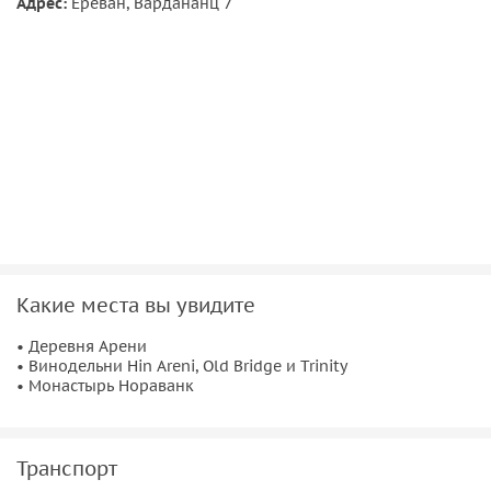
окружении фантастических пейзажей подарит
Адрес:
Ереван, Вардананц 7
незабываемые впечатления и потрясающие фото.
Какие места вы увидите
• Деревня Арени
• Винодельни Hin Areni, Old Bridge и Trinity
• Монастырь Нораванк
Транспорт