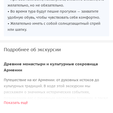
желательно, но не обязательно.
• Во время тура будут пешие прогулки — захватите
удобную обувь, чтобы чувствовать себя комфортно.
• Желательно иметь с собой солнцезащитный спрей
или шапку.
Подробнее об экскурсии
Древние монастыри и культурные сокровища
Армении
Путешествие на юг Армении: от духовных истоков до
культурных традиций. В ходе этой экскурсии мы
расскажем о значимых исторических событиях,
познакомим вас с духовным наследием Армении, а также
Показать ещё
погрузим в атмосферу местных традиций и обычаев.
Мы посетим ключевые места, такие как
Хор Вирап,