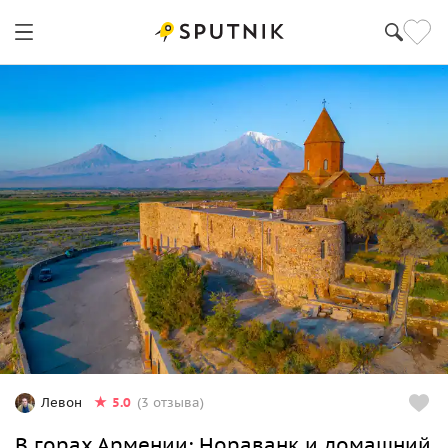
5.0
Левон
(3 отзыва)
В горах Армении: Нораванк и домашний