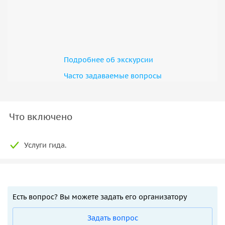
• Где купить самое вкусное вино и сухофрукты, сувениры;
• Куда еще сходить и съездить за городом;
• Как правильно делать заказ в местных ресторанах;
• Как надо торговаться на рынках;
Подробнее об экскурсии
• И конечно же, посвятит в тонкости армянского
Часто задаваемые вопросы
менталитета.
Что включено
Услуги гида.
Есть вопрос? Вы можете задать его организатору
Задать вопрос