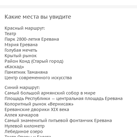
• Крытый рынок;
• Район Конд (Старый город), который несправедливо
Какие места вы увидите
называют районом трущоб;
• «Каскад»;
Красный маршрут:
Театр
• Памятник Таманяна;
Парк 2800-летия Еревана
• Центр современного искусства.
Мэрия Еревана
Голубая мечеть
Вы будете гулять по задворкам Еревана и поглощать
Крытый рынок
Район Конд (Старый город)
очарование нетуристического города. Увидите место, где
«Каскад»
состоялась премьера комедии «Горе от ума» в присутствии
Памятник Таманяна
автора. В завершение этой прогулки вы полюбуетесь
Центр современного искусства
видом на столицу с высоты птичьего полёта , а если
Синий маршрут:
повезёт с ясной погодой, то и горой Арарат.
Самый большой армянский собор в мире
Площадь Республики — центральная площадь Еревана
Синий маршрут: классический маршрут с
Колоритный рынок «Вернисаж»
Ереванские дворики XIX века
погружением в культуру и традиции, главные
Аллея хачкаров
«must have» Еревана. Вас ждет:
Самый знаменитый питьевой фонтанчик Еревана
Нулевой километр
• Посещение самого большого армянского собора в мире;
Лебединое озеро
Театр Оперы и Балета