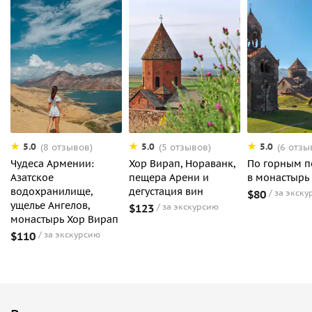
5.0
5.0
5.0
(8 отзывов)
(5 отзывов)
(6 отзы
Чудеса Армении:
Хор Вирап, Нораванк,
По горным п
Азатское
пещера Арени и
в монастырь
водохранилище,
дегустация вин
$80
за экску
ущелье Ангелов,
$123
за экскурсию
монастырь Хор Вирап
$110
за экскурсию