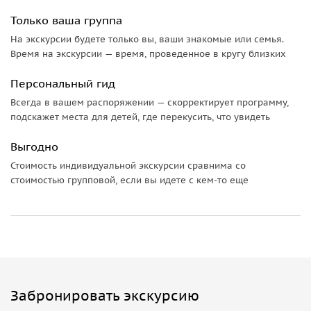
долину с парящим вдали Масисом
. На переднем проеме,
Только ваша группа
по дуге арки высечены слова, которые завершают
На экскурсии будете только вы, ваши знакомые или семья.
известное стихотворение Чаренца:
Время на экскурсии — время, проведенное в кругу близких
«Горы древней, чем Арарат, вершин белей на свете нет;
Персональный гид
Как славы недоступной путь, Масис суровый мой люблю!».
Всегда в вашем распоряжении — скорректирует программу,
Здесь можно сделать потрясающие фотографии на фоне
подскажет места для детей, где перекусить, что увидеть
Арки и Арарата. Лишь бы погода была ясная. Для тех, кому
важно, на обзорную площадку памятника подниматься 30
Выгодно
ступенек.
Стоимость индивидуальной экскурсии сравнима со
стоимостью групповой, если вы идете с кем-то еще
Языческий храм Гарни
Следующая остановка — языческий храм Гарни,
единственный сохранившийся на территории Армении
памятник, относящийся к эпохе язычества и эллинизма.
Храм Гарни была построена армянским царём Трдатом I
(66-88 гг.) в 77 г., о чём свидетельствует обнаруженная в
Забронировать экскурсию
1945 году в поселке Гарни надпись на греческом языке.