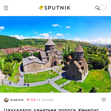
5.0
Susanna
(4 отзыва)
Цахкадзор: канатная дорога, Кечарис,