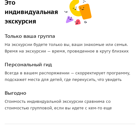
Это
хачкаров. Это удивительно атмосферное и духовное место
индивидуальная
с мощной энергетикой и духом старины.
экскурсия
Затем Вы посетите Дилижан, именуемый также
«Маленькая Швейцария в Армении» за фантастические
Только ваша группа
природные леса. Город является частью Дилижанского
На экскурсии будете только вы, ваши знакомые или семья.
национального парка. У Вас будет остановка около
Время на экскурсии — время, проведенное в кругу близких
монастыря Агарцин 10 века, недавно
отремонтированного на пожертвование шейха Султана
Персональный гид
бин Мохаммада Аль-Касими, правителя Шарджи, который
Всегда в вашем распоряжении — скорректирует программу,
был впечатлен монастырем во время посещения.
подскажет места для детей, где перекусить, что увидеть
Трапезная Ахарцина является самым большим среди
Выгодно
армянского церковного зодчества; это было абсолютным
Стоимость индивидуальной экскурсии сравнима со
новаторством своего времени.
стоимостью групповой, если вы идете с кем-то еще
Во время этого тура Вы также увидите памятник Мимино.