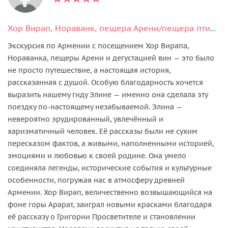
Хор Вирап, Нораванк, пещера Арени/пещера птиц и дегустация вин
Экскурсия по Армении с посещением Хор Вирапа,
Нораванка, пещеры Арени и дегустацией вин — это было
не просто путешествие, а настоящая история,
рассказанная с душой. Особую благодарность хочется
выразить нашему гиду Элине — именно она сделала эту
поездку по-настоящему незабываемой. Элина —
невероятно эрудированный, увлечённый и
харизматичный человек. Её рассказы были не сухим
пересказом фактов, а живыми, наполненными историей,
эмоциями и любовью к своей родине. Она умело
соединяла легенды, исторические события и культурные
особенности, погружая нас в атмосферу древней
Армении. Хор Вирап, величественно возвышающийся на
фоне горы Арарат, заиграл новыми красками благодаря
её рассказу о Григории Просветителе и становлении