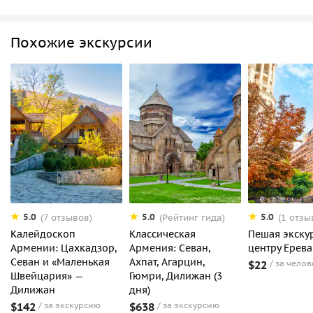
Похожие экскурсии
5.0
5.0
5.0
(7 отзывов)
(Рейтинг гида)
(1 отзы
Калейдоскоп
Классическая
Пешая экску
Армении: Цахкадзор,
Армения: Севан,
центру Ерев
Севан и «Маленькая
Ахпат, Агарцин,
$22
за челов
Швейцария» —
Гюмри, Дилижан (3
Дилижан
дня)
$142
за экскурсию
$638
за экскурсию