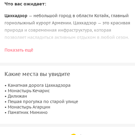
Что вас ожидает:
Цахкадзор
— небольшой город в области Котайк, главный
горнолыжный курорт Армении. Цахкадзор — это красивая
природа и современная инфраструктура, которая
позволяет насладиться активным отдыхом в любой сезон.
Курорт расположен всего в 50 км от Еревана на склонах
Показать ещё
горы Тегенис
на высоте около 1850 метров над уровнем
моря. Городок лежит в живописной долине среди
Цахкунийских гор. Цахкадзор имеет умеренно-
Какие места вы увидите
континентальный климат с прохладной и снежной зимой.
Горнолыжный сезон длится с ноября по март.
• Канатная дорога Цахкадзора
• Монастырь Кечарис
• Дилижан
Цахкадзор не богат достопримечательностями и
• Пешая прогулка по старой улице
древними памятниками. Но всё же здесь есть одна
• Монастырь Агарцин
старинная жемчужина.
Кечарис
— великолепный
• Памятник Мимино
средневековый монастырь
, который был построен в 11
веке. Он включает в себя четыре старинные церкви,
внутренний двор, две часовни и множество старых