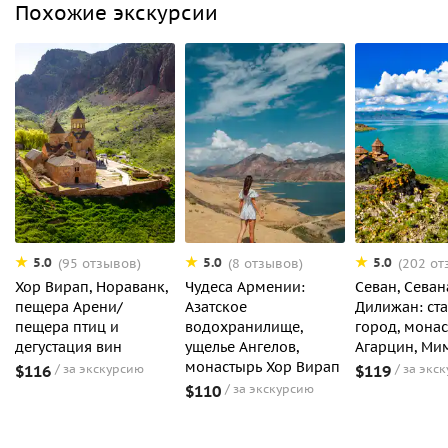
Похожие экскурсии
5.0
5.0
5.0
(95 отзывов)
(8 отзывов)
(202 от
Хор Вирап, Нораванк,
Чудеса Армении:
Севан, Севан
пещера Арени/
Азатское
Дилижан: ст
пещера птиц и
водохранилище,
город, мона
дегустация вин
ущелье Ангелов,
Агарцин, Ми
монастырь Хор Вирап
$116
за экскурсию
$119
за экс
$110
за экскурсию