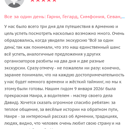
Все за один день: Гарни, Гегард, Симфония, Севан, Дилижан, Агарцин
У нас было всего три дня для путешествия в Армению и
цель успеть посмотреть насколько возможно много. Очень
обрадовались, когда увидели экскурсию "Всё за один
день", так как понимали, что это наш единственный шанс
всё успеть, аналогичные предложения у других
организаторов разбиты на два дня и две разные
экскурсии. Сразу отмечу - не пожалели ни разу: конечно,
заранее понимали, что на каждую достопримечательность
у нас будет немного времени и жёсткий тайминг, но мы к
этому были готовы. Нашим гидом 9 января 2026г была
прекрасная Наира, а водителем - мастер своего дела
Давид). Хочется сказать огромное спасибо ребятам: за
теплое общение, за весёлые истории на обратном пути,
Наире - за интересный рассказ об Армении, традициях,
людях, видно, что человек очень любит свою страну и на