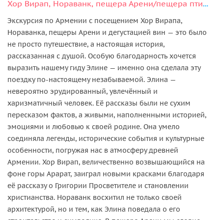
Хор Вирап, Нораванк, пещера Арени/пещера птиц и дегустация вин
Экскурсия по Армении с посещением Хор Вирапа,
Нораванка, пещеры Арени и дегустацией вин — это было
не просто путешествие, а настоящая история,
рассказанная с душой. Особую благодарность хочется
выразить нашему гиду Элине — именно она сделала эту
поездку по-настоящему незабываемой. Элина —
невероятно эрудированный, увлечённый и
харизматичный человек. Её рассказы были не сухим
пересказом фактов, а живыми, наполненными историей,
эмоциями и любовью к своей родине. Она умело
соединяла легенды, исторические события и культурные
особенности, погружая нас в атмосферу древней
Армении. Хор Вирап, величественно возвышающийся на
фоне горы Арарат, заиграл новыми красками благодаря
её рассказу о Григории Просветителе и становлении
христианства. Нораванк восхитил не только своей
архитектурой, но и тем, как Элина поведала о его