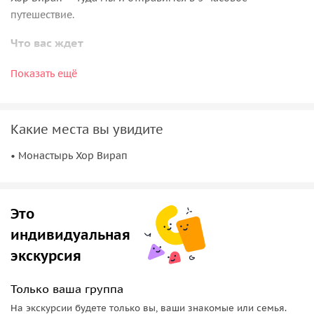
путешествие.
Что вас ждет
Монастырь Хор Вирап имеет важное религиозное и
Показать ещё
историческое значение для всей Армении. В 301 году
правитель страны именно здесь принял христианство.
После этого события христианство распространилось по
Какие места вы увидите
всей Армении.
• Монастырь Хор Вирап
Со мной вы познакомитесь с историей строительства
монастыря, рассмотрите архитектуру в деталях и
насладитесь видами на гору Арарат.
Это
индивидуальная
экскурсия
Только ваша группа
На экскурсии будете только вы, ваши знакомые или семья.