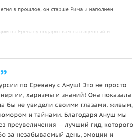
летия в прошлое, он старше Рима и наполнен
дом
по Еревану подарит вам насыщенный и
 Экскурсия проходит
на русском языке
и позволяет
 и культурой одного из древнейших городов мира.
овождении опытного гида, который расскажет о
урсии по Еревану с Ануш! Это не просто
современной жизни.
энергии, харизмы и знаний! Она показала
ровой войне. Тут есть пруд, аллеи, кафе и
да бы не увидели своими глазами. живым,
воряет Родину с мечом в руках. Благодаря своему
 юмором и тайнами. Благодаря Ануш мы
рамный вид на местность.
Без преувеличения — лучший гид, которого
диозного архитектурного комплекса
«Большой
бо за незабываемый день, эмоции и