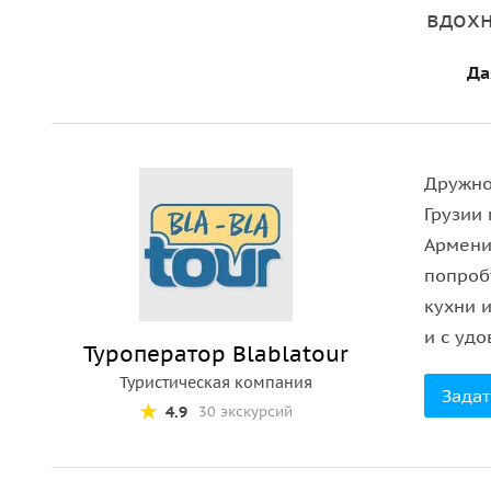
Каскад»
— уникального сооружения с лестницам
вдох
на город и гору Арарат.
Да
• Прогулка по
Площади Франции и Площади Сво
связанным с культурной и общественной жизнью
• Осмотр
Армянского академического театра опе
Дружно
излюбленного места отдыха горожан.
Грузии 
• Прогулка по
Северному проспекту
— современн
Армени
атмосферой европейского города.
попроб
кухни и
• Посещение
Площади Республики
— главной пл
и с удо
поющими фонтанами.
Туроператор Blablatour
Туристическая компания
Задат
• Прогулка по
улице Абовян
— одной из старейши
4.9
30 экскурсий
Эта экскурсия идеально подойдёт для
первого з
её с самых ярких и значимых сторон. Ждём вас 