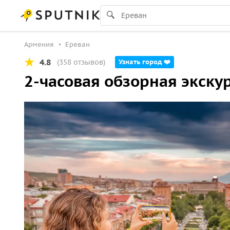
Армения
Ереван
4.8
(358 отзывов)
Узнать город ❤️
2-часовая обзорная экску