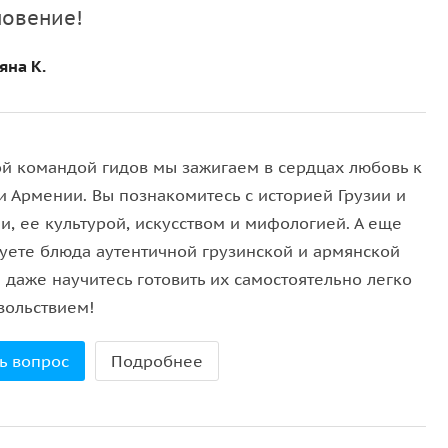
и, фонтанами, скульптурами и панорамными видами
новение!
яна К.
боды
— популярным городским пространствам,
 столицы.
ры и балета
и уютного
Лебединого озера
,
й командой гидов мы зажигаем в сердцах любовь к
и Армении. Вы познакомитесь с историей Грузии и
ой пешеходной улице с кафе, магазинами и
и, ее культурой, искусством и мифологией. А еще
уете блюда аутентичной грузинской и армянской
 даже научитесь готовить их самостоятельно легко
ощади Еревана, известной своей архитектурой и
вольствием!
ь вопрос
Подробнее
х улиц города, сохранившей дух старого Еревана.
накомства со столицей
Армении и позволит увидеть
на прогулке по солнечному и гостеприимному