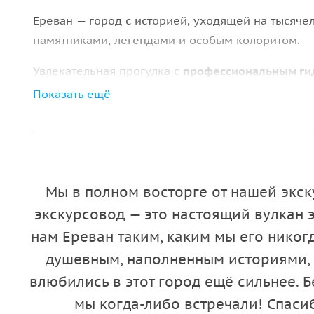
Ереван — город с историей, уходящей на тысяче
памятниками, легендами и особым колоритом.
Увлекательная прогулка с
профессиональным ги
запоминающийся день в самом сердце Армении.
Показать ещё
глубже познакомиться с историей, архитектурой
Что вас ожидает:
• Прогулка по
центральной части Еревана
в сопр
Мы в полном восторге от нашей экск
прошлом и настоящем города, его традициях и 
экскурсовод — это настоящий вулкан 
•
Парк Победы
или «Ахтанак» посвящён Второй Ми
нам Ереван таким, каким мы его никог
центральный монумент — «Мать Армения». Олицет
душевным, наполненным историями,
расположению на горе, из парка виднеется пано
влюбились в этот город ещё сильнее. 
• Посещение
Центра искусств «Кафесчян»
и гран
мы когда-либо встречали! Спаси