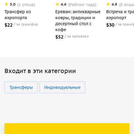
5.0
4.4
4.9
(1 отзыв)
(Рейтинг гида)
(8 отзы
Трансфер из
Ереван: антикварные
Встреча и тр
аэропорта
ковры, традиции и
аэропорт
десертный стол с
$22
за трансфер
$30
за транс
кофе
$52
за человека
Входит в эти категории
Трансферы
Индивидуальные