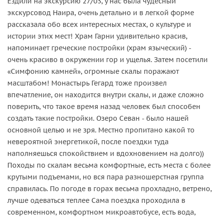
Ездили на экскурсию 27/03, у нас была чудесный
экскурсовод Наира, очень детально и в легкой форме
рассказала обо всех интересных местах, о культуре и
истории этих мест! Храм Гарни удивительно красив,
напоминает греческие постройки (храм языческий) -
очень красиво в окружении гор и ущелья. Затем посетили
«Симфонию камней», огромные скалы поражают
масштабом! Монастырь Гегард тоже произвел
впечатление, он находится внутри скалы, и даже сложно
поверить, что такое время назад человек был способен
создать такие постройки. Озеро Севан - было нашей
основной целью и не зря. Местно пропитано какой то
невероятной энергетикой, после поездки туда
наполняешься спокойствием и вдохновением на долго))
Походы по скалам весьма комфортные, есть места с более
крутыми подъемами, но вся пара разношерстная группа
справилась. По погоде в горах весьма прохладно, ветрено,
лучше одеваться теплее Сама поездка проходила в
современном, комфортном микроавтобусе, есть вода,