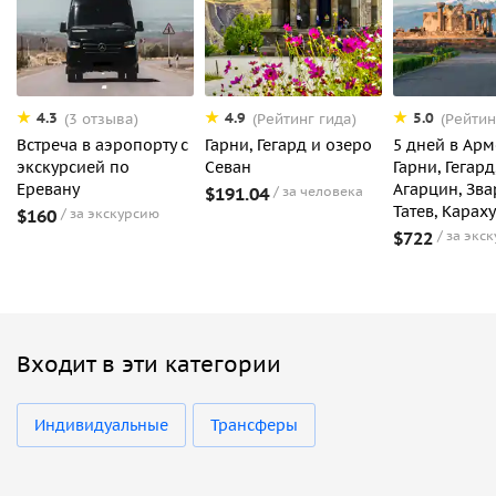
4.3
4.9
5.0
(3 отзыва)
(Рейтинг гида)
(Рейтин
Встреча в аэропорту с
Гарни, Гегард и озеро
5 дней в Арм
экскурсией по
Севан
Гарни, Гегард
Еревану
Агарцин, Зва
$191.04
за человека
Татев, Карах
$160
за экскурсию
$722
за экс
Входит в эти категории
Индивидуальные
Трансферы