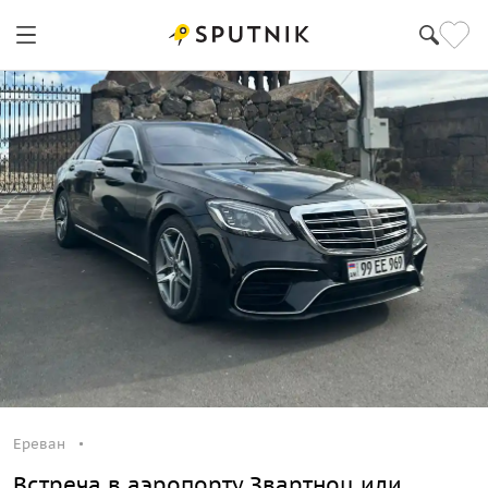
Ереван
Ереван
Встреча в аэропорту Звартноц или