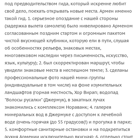
под предводительством гида, который искренне любит
своё дело, поехать открывать новые места. Армен именно
такой гид. 1. серьезное опоздание с нашей стороны
(задержка вылета самолета) было нивелировано Арменом
согласованным поздним стартом и огромным пакетом
чистой вкуснющей клубники, которую ели в пути, слушая
об особенностях рельефа, знаковых местах,
многовековом наследии через письменность, искусство,
язык, культуру); 2. был скорректирован маршрут, чтобы
увидели знаковые места в неспешном темпе; 3. сделаны
профессиональные фото нашей мини-группы
(индивидуальные в том числе) на фоне изумительных
ландшафтов (горная местность, Хор Вирап; водопад
"Волосы русалки" (Джермук), в закатных лучах
знакомились с комплексом Нораванк; 4. галерея
минеральных вод в Джермуке с доступом к лечебной
воде (очень горячая (до 55 градусов(!) и прогулка в парке;
5. комфортные санитарные остановки и на подкрепиться
(кухня Армении исключительно вкусная); 6. отдельно стоит